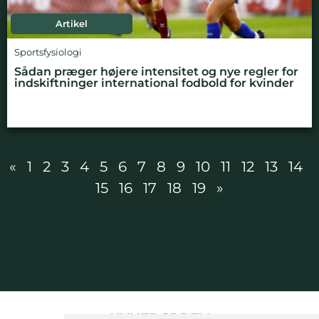
Artikel
Sportsfysiologi
Sådan præger højere intensitet og nye regler for
indskiftninger international fodbold for kvinder
«
1
2
3
4
5
6
7
8
9
10
11
12
13
14
15
16
17
18
19
»
NYHEDSBREV