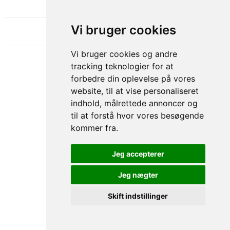
OM GAMECHANGER
Vi bruger cookies
Vi bruger cookies og andre
tracking teknologier for at
forbedre din oplevelse på vores
website, til at vise personaliseret
indhold, målrettede annoncer og
til at forstå hvor vores besøgende
kommer fra.
Privacy & Cookies Policy
Jeg accepterer
Jeg nægter
Skift indstillinger