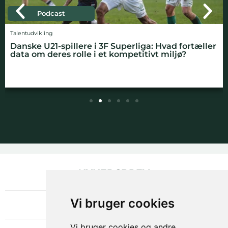
Podcast
Talentudvikling
Danske U21-spillere i 3F Superliga: Hvad fortæller
data om deres rolle i et kompetitivt miljø?
NYHEDSBREV
OM GAMECHANGER
Vi bruger cookies
Vi bruger cookies og andre