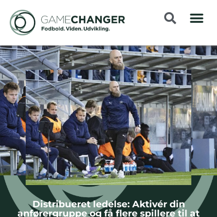
Distribueret ledelse: Aktivér din
anførergruppe og få flere spillere til at