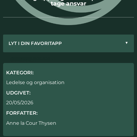
tage ansvar
LYT I DIN FAVORITAPP
▼
APPLE PODCAST
GOOGLE PODCAST
SPOTIFY
PODIMO
SPREAKER
KATEGORI:
Ledelse og organisation
UDGIVET:
20/05/2026
FORFATTER:
Anne la Cour Thysen