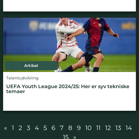
Artikel
Talentudvikling
UEFA Youth League 2024/25: Her er syv tekniske
temaer
«
1
2
3
4
5
6
7
8
9
10
11
12
13
14
15
»