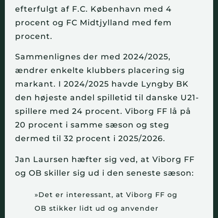
efterfulgt af F.C. København med 4
procent og FC Midtjylland med fem
procent.
Sammenlignes der med 2024/2025,
ændrer enkelte klubbers placering sig
markant. I 2024/2025 havde Lyngby BK
den højeste andel spilletid til danske U21-
spillere med 24 procent. Viborg FF lå på
20 procent i samme sæson og steg
dermed til 32 procent i 2025/2026.
Jan Laursen hæfter sig ved, at Viborg FF
og OB skiller sig ud i den seneste sæson:
»Det er interessant, at Viborg FF og
OB stikker lidt ud og anvender