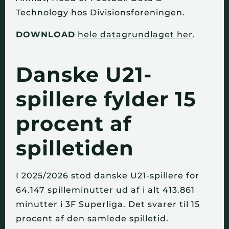
Technology hos Divisionsforeningen.
DOWNLOAD
hele datagrundlaget her
.
Danske U21-
spillere fylder 15
procent af
spilletiden
I 2025/2026 stod danske U21-spillere for
64.147 spilleminutter ud af i alt 413.861
minutter i 3F Superliga. Det svarer til 15
procent af den samlede spilletid.