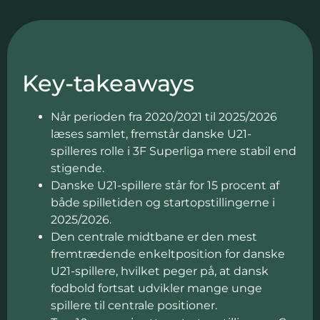
Key-takeaways
Når perioden fra 2020/2021 til 2025/2026
læses samlet, fremstår danske U21-
spilleres rolle i 3F Superliga mere stabil end
stigende.
Danske U21-spillere står for 15 procent af
både spilletiden og startopstillingerne i
2025/2026.
Den centrale midtbane er den mest
fremtrædende enkeltposition for danske
U21-spillere, hvilket peger på, at dansk
fodbold fortsat udvikler mange unge
spillere til centrale positioner.