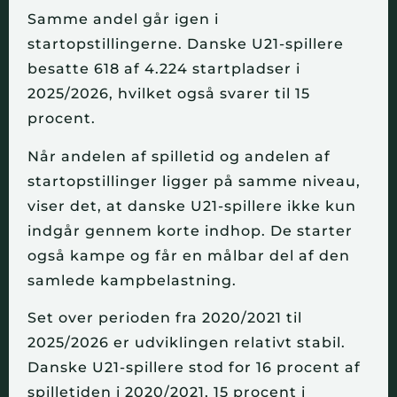
Samme andel går igen i
startopstillingerne. Danske U21-spillere
besatte 618 af 4.224 startpladser i
2025/2026, hvilket også svarer til 15
procent.
Når andelen af spilletid og andelen af
startopstillinger ligger på samme niveau,
viser det, at danske U21-spillere ikke kun
indgår gennem korte indhop. De starter
også kampe og får en målbar del af den
samlede kampbelastning.
Set over perioden fra 2020/2021 til
2025/2026 er udviklingen relativt stabil.
Danske U21-spillere stod for 16 procent af
spilletiden i 2020/2021, 15 procent i