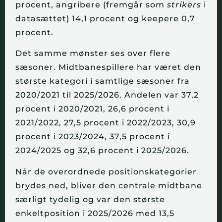
procent, angribere (fremgår som
strikers
i
datasættet) 14,1 procent og keepere 0,7
procent.
Det samme mønster ses over flere
sæsoner. Midtbanespillere har været den
største kategori i samtlige sæsoner fra
2020/2021 til 2025/2026. Andelen var 37,2
procent i 2020/2021, 26,6 procent i
2021/2022, 27,5 procent i 2022/2023, 30,9
procent i 2023/2024, 37,5 procent i
2024/2025 og 32,6 procent i 2025/2026.
Når de overordnede positionskategorier
brydes ned, bliver den centrale midtbane
særligt tydelig og var den største
enkeltposition i 2025/2026 med 13,5