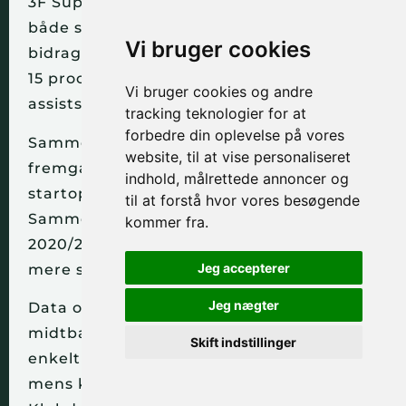
3F Superliga. De står for 15 procent af
både spilletiden og startopstillingerne. De
Vi bruger cookies
bidrager samtidig med 14 procent af xG,
15 procent af målene og 17 procent af
Vi bruger cookies og andre
assists.
tracking teknologier for at
forbedre din oplevelse på vores
Sammenlignet med 2024/2025 er der
website, til at vise personaliseret
fremgang i både minutter,
indhold, målrettede annoncer og
startopstillinger, xG, mål og assists.
til at forstå hvor vores besøgende
Sammenlignes der med hele perioden fra
kommer fra.
2020/2021 til 2025/2026, er udviklingen
Jeg accepterer
mere stabil end stigende.
Jeg nægter
Data om positioner viser, at den centrale
midtbane er den mest fremtrædende
Skift indstillinger
enkeltposition for danske U21-spillere,
mens keeperpositionen fylder meget lidt.