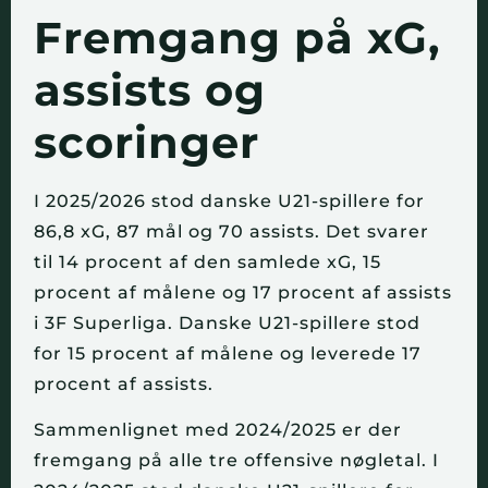
Fremgang på xG,
assists og
scoringer
I 2025/2026 stod danske U21-spillere for
86,8 xG, 87 mål og 70 assists. Det svarer
til 14 procent af den samlede xG, 15
procent af målene og 17 procent af assists
i 3F Superliga. Danske U21-spillere stod
for 15 procent af målene og leverede 17
procent af assists.
Sammenlignet med 2024/2025 er der
fremgang på alle tre offensive nøgletal. I