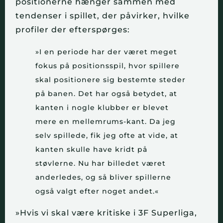
positionerne hænger sammen med
tendenser i spillet, der påvirker, hvilke
profiler der efterspørges:
»I en periode har der været meget
fokus på positionsspil, hvor spillere
skal positionere sig bestemte steder
på banen. Det har også betydet, at
kanten i nogle klubber er blevet
mere en mellemrums-kant. Da jeg
selv spillede, fik jeg ofte at vide, at
kanten skulle have kridt på
støvlerne. Nu har billedet været
anderledes, og så bliver spillerne
også valgt efter noget andet.«
»Hvis vi skal være kritiske i 3F Superliga,