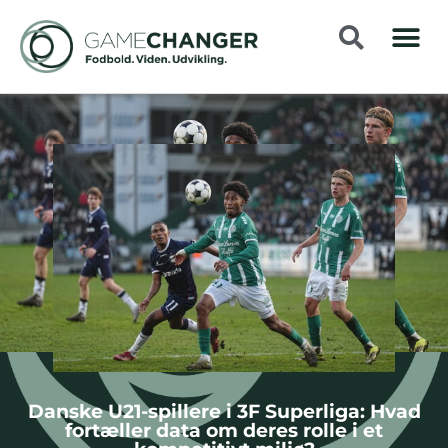
Danske U21-spillere i 3F Superliga: Hvad
fortæller data om deres rolle i et