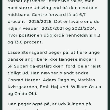
fortsat optræder i offensive roller, men
med større udsving end på den centrale
midtbane. Centre forward lå på 6,7
procent i 2025/2026. Det er lavere end de
høje niveauer i 2020/2021 og 2023/2024,
hvor positionen udgjorde henholdsvis 11,3
og 13,0 procent.
Lasse Stensgaard peger på, at flere unge
danske angribere ikke længere indgår i
3F Superliga-statistikken, fordi de er rejst
tidligt ud. Han nævner blandt andre
Conrad Harder, Adam Daghim, Mathias
Kvistgaarden, Emil Højlund, William Osula
og Chido Obi.
Han peger også på, at udviklingen på