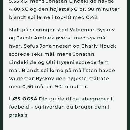
5,55 xG, mens Jonatan Lindekilde havde
4,80 xG og den højeste xG pr. 90 minutter
blandt spillerne i top-10 med 0,42.
Målt på scoringer stod Valdemar Byskov
og Jacob Ambæk øverst med syv mål
hver. Sofus Johannesen og Charly Nouck
scorede seks mål, mens Jonatan
Lindekilde og Olti Hyseni scorede fem
mål. Blandt spillerne på mållisten havde
Valdemar Byskov den højeste målrate
med 0,50 mål pr. 90 minutter.
LÆS OGSÅ
Din guide til databegreber i
fodbold – og hvordan du bruger dem i
praksis