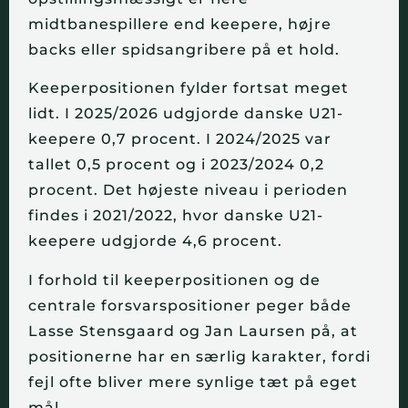
midtbanespillere end keepere, højre
backs eller spidsangribere på et hold.
Keeperpositionen fylder fortsat meget
lidt. I 2025/2026 udgjorde danske U21-
keepere 0,7 procent. I 2024/2025 var
tallet 0,5 procent og i 2023/2024 0,2
procent. Det højeste niveau i perioden
findes i 2021/2022, hvor danske U21-
keepere udgjorde 4,6 procent.
I forhold til keeperpositionen og de
centrale forsvarspositioner peger både
Lasse Stensgaard og Jan Laursen på, at
positionerne har en særlig karakter, fordi
fejl ofte bliver mere synlige tæt på eget
mål.