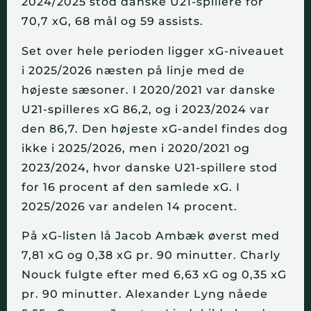
2024/2025 stod danske U21-spillere for
70,7 xG, 68 mål og 59 assists.
Set over hele perioden ligger xG-niveauet
i 2025/2026 næsten på linje med de
højeste sæsoner. I 2020/2021 var danske
U21-spilleres xG 86,2, og i 2023/2024 var
den 86,7. Den højeste xG-andel findes dog
ikke i 2025/2026, men i 2020/2021 og
2023/2024, hvor danske U21-spillere stod
for 16 procent af den samlede xG. I
2025/2026 var andelen 14 procent.
På xG-listen lå Jacob Ambæk øverst med
7,81 xG og 0,38 xG pr. 90 minutter. Charly
Nouck fulgte efter med 6,63 xG og 0,35 xG
pr. 90 minutter. Alexander Lyng nåede