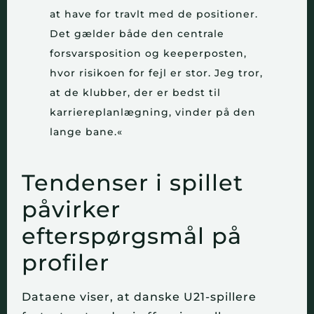
at have for travlt med de positioner.
Det gælder både den centrale
forsvarsposition og keeperposten,
hvor risikoen for fejl er stor. Jeg tror,
at de klubber, der er bedst til
karriereplanlægning, vinder på den
lange bane.«
Tendenser i spillet
påvirker
efterspørgsmål på
profiler
Dataene viser, at danske U21-spillere