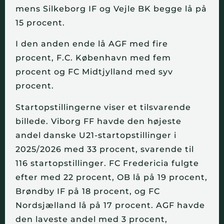
mens Silkeborg IF og Vejle BK begge lå på
15 procent.
I den anden ende lå AGF med fire
procent, F.C. København med fem
procent og FC Midtjylland med syv
procent.
Startopstillingerne viser et tilsvarende
billede. Viborg FF havde den højeste
andel danske U21-startopstillinger i
2025/2026 med 33 procent, svarende til
116 startopstillinger. FC Fredericia fulgte
efter med 22 procent, OB lå på 19 procent,
Brøndby IF på 18 procent, og FC
Nordsjælland lå på 17 procent. AGF havde
den laveste andel med 3 procent,