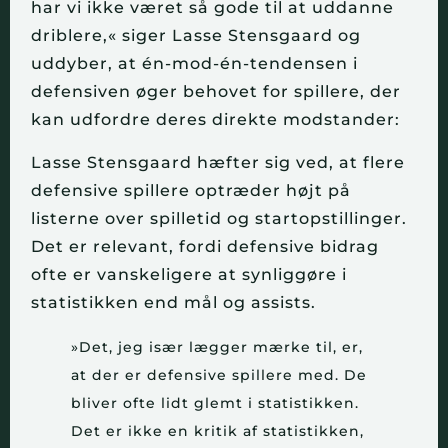
har vi ikke været så gode til at uddanne
driblere,« siger Lasse Stensgaard og
uddyber, at én-mod-én-tendensen i
defensiven øger behovet for spillere, der
kan udfordre deres direkte modstander:
Lasse Stensgaard hæfter sig ved, at flere
defensive spillere optræder højt på
listerne over spilletid og startopstillinger.
Det er relevant, fordi defensive bidrag
ofte er vanskeligere at synliggøre i
statistikken end mål og assists.
»Det, jeg især lægger mærke til, er,
at der er defensive spillere med. De
bliver ofte lidt glemt i statistikken.
Det er ikke en kritik af statistikken,