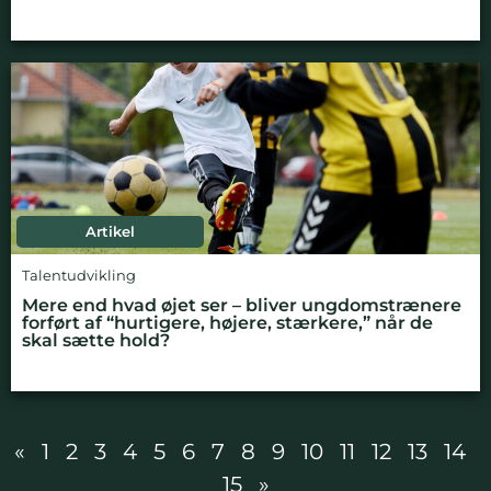
Artikel
Talentudvikling
Mere end hvad øjet ser – bliver ungdomstrænere
forført af “hurtigere, højere, stærkere,” når de
skal sætte hold?
«
1
2
3
4
5
6
7
8
9
10
11
12
13
14
15
»