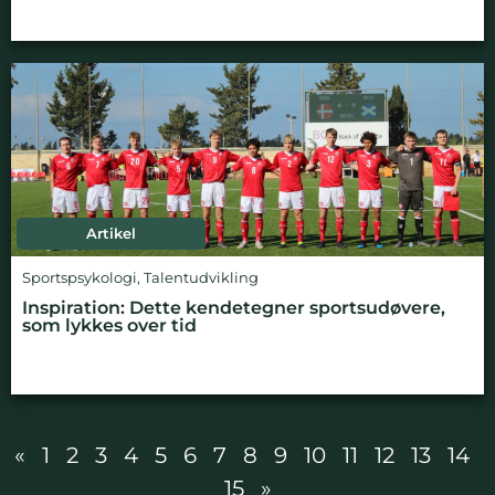
Artikel
Sportspsykologi
,
Talentudvikling
Inspiration: Dette kendetegner sportsudøvere,
som lykkes over tid
«
1
2
3
4
5
6
7
8
9
10
11
12
13
14
15
»