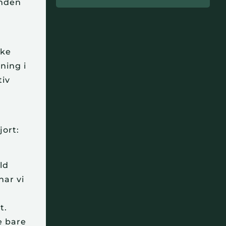
nden 
ke 
ing i 
iv 
jort:
d 
ar vi 
. 
 bare 