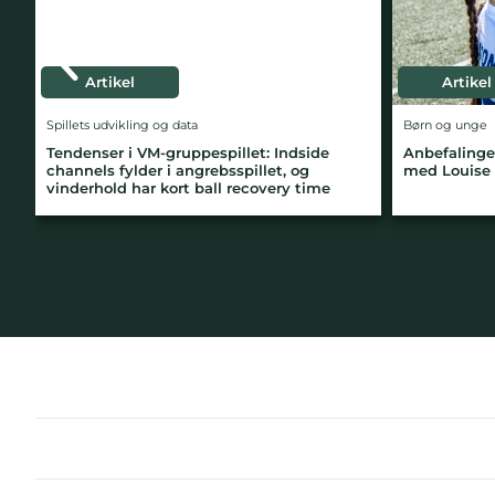
Artikel
Børn og unge
Sport
dside
Anbefalinger: Fordyb dig i børnefodbold –
Ment
og
med Louise Kamuk Storm
hand
 time
bedr