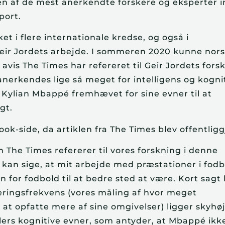
 en af de mest anerkendte forskere og eksperter i
port.
 i flere internationale kredse, og også i 
 Geir Jordets arbejde. I sommeren 2020 kunne nors
vis The Times har refereret til Geir Jordets forskn
anerkendes lige så meget for intelligens og kognit
r Kylian Mbappé fremhævet for sine evner til at 
gt.
ok-side, da artiklen fra The Times blev offentligg
The Times refererer til vores forskning i denne 
g kan sige, at mit arbejde med præstationer i fodbl
 for fodbold til at bedre sted at være. Kort sagt h
eringsfrekvens (vores måling af hvor meget 
at opfatte mere af sine omgivelser) ligger skyhøjt
lers kognitive evner, som antyder, at Mbappé ikke