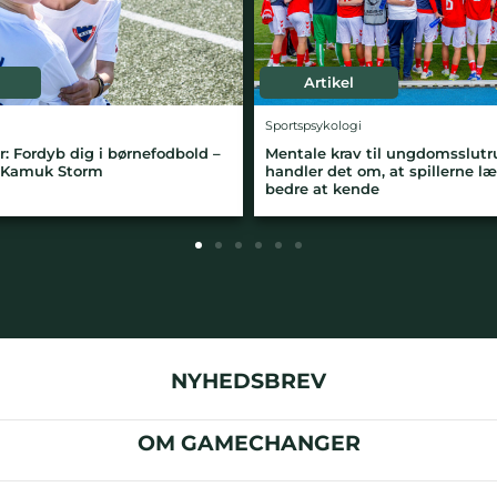
Artikel
Artikel
spsykologi
Talentudvikling
ale krav til ungdomsslutrunder: Her
Flere veje for danske t
ler det om, at spillerne lærer sig selv
fortæller data om U17
e at kende
NYHEDSBREV
OM GAMECHANGER