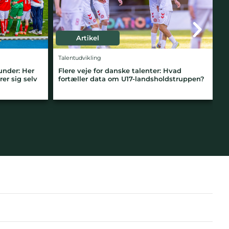
Artikel
Spillets udvikling og data
alenter: Hvad
Crystal Palaces opskrift på at spille
-landsholdstruppen?
igennem kæderne: Sådan kan 6’erne find
10’erne