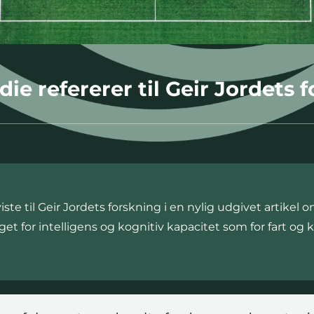
edie refererer til Geir Jordets
e til Geir Jordets forskning i en nylig udgivet artikel o
 for intelligens og kognitiv kapacitet som for fart og kr