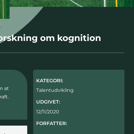
 forskning om kognition
KATEGORI:
m at
Talentudvikling
aft.
UDGIVET:
12/11/2020
FORFATTER: