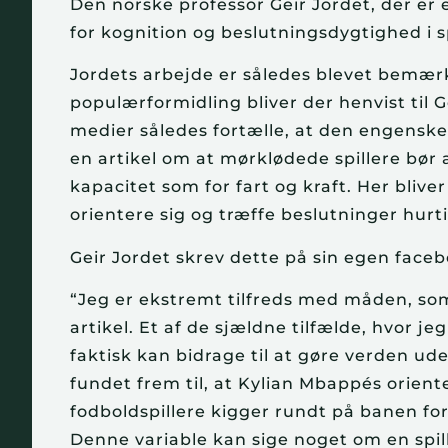
Den norske professor Geir Jordet, der er
for kognition og beslutningsdygtighed i s
Jordets arbejde er således blevet bemærket
populærformidling bliver der henvist til
medier således fortælle, at den engenske a
en artikel om at mørklødede spillere bør 
kapacitet som for fart og kraft. Her blive
orientere sig og træffe beslutninger hurti
Geir Jordet skrev dette på sin egen facebo
“Jeg er ekstremt tilfreds med måden, som 
artikel. Et af de sjældne tilfælde, hvor je
faktisk kan bidrage til at gøre verden uden
fundet frem til, at Kylian Mbappés orient
fodboldspillere kigger rundt på banen for 
Denne variable kan sige noget om en spil