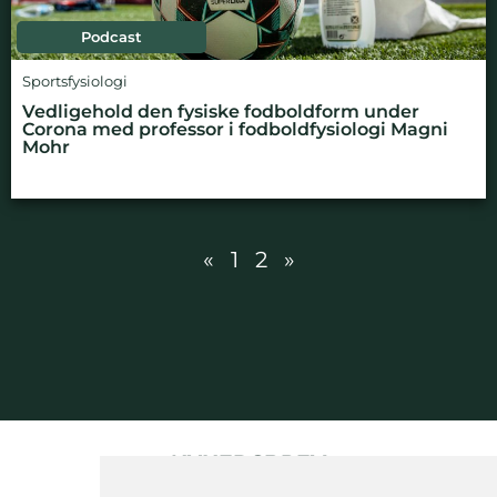
Podcast
Sportsfysiologi
Vedligehold den fysiske fodboldform under
Corona med professor i fodboldfysiologi Magni
Mohr
«
1
2
»
NYHEDSBREV