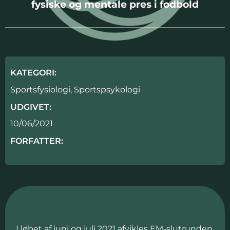
fysiske og mentale pres i fodbold
KATEGORI:
Sportsfysiologi
,
Sportspsykologi
UDGIVET:
10/06/2021
FORFATTER:
I løbet af juni og juli 2021 afvikles EM-slutrunden