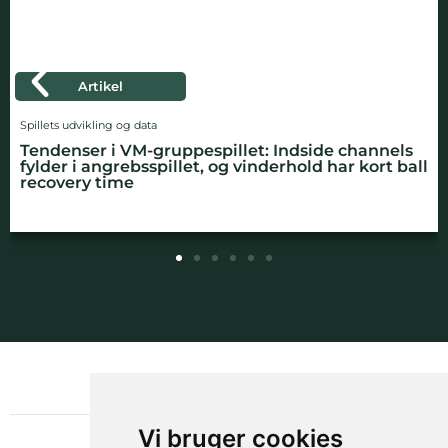
Artikel
Børn og unge
channels
Anbefalinger: Fordyb dig i børnefodbold
 kort ball
Louise Kamuk Storm
NYHEDSBREV
OM GAMECHANGER
Vi bruger cookies