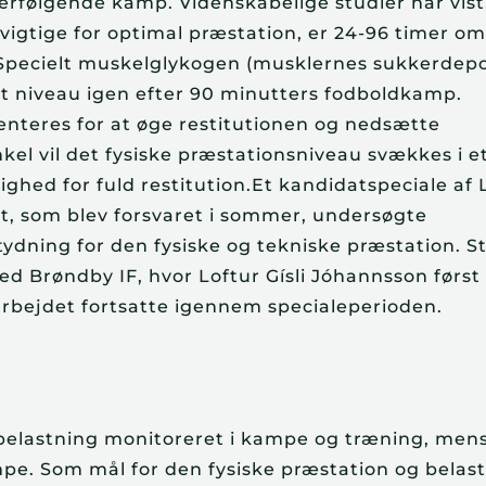
terfølgende kamp. Videnskabelige studier har vist
 vigtige for optimal præstation, er 24-96 timer om
e. Specielt muskelglykogen (musklernes sukkerdep
dt niveau igen efter 90 minutters fodboldkamp.
menteres for at øge restitutionen og nedsætte
nkel vil det fysiske præstationsniveau svækkes i e
ghed for fuld restitution.Et kandidatspeciale af 
t, som blev forsvaret i sommer, undersøgte
dning for den fysiske og tekniske præstation. S
d Brøndby IF, hvor Loftur Gísli Jóhannsson først
rbejdet fortsatte igennem specialeperioden.
belastning monitoreret i kampe og træning, men
mpe. Som mål for den fysiske præstation og belas