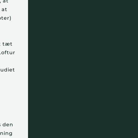
, at
 at
oter)
t tæt
Loftur
tudiet
s den
tning