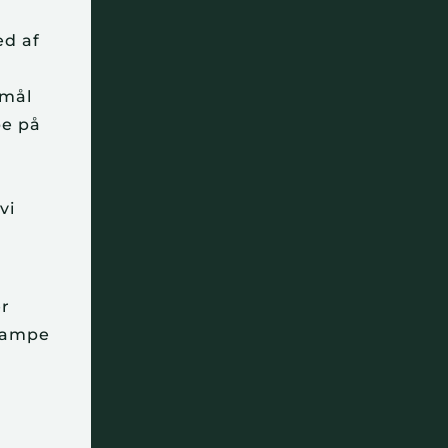
ed af
 mål
pe på
vi
er
kampe