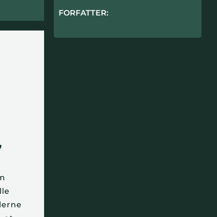
FORFATTER:
,
om
lle
llerne