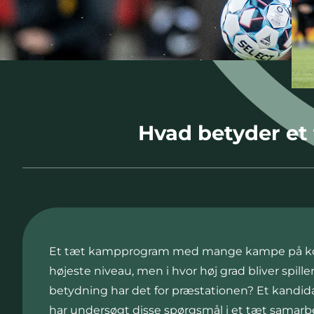
Hvad betyder et
Et tæt kampprogram med mange kampe på kort 
højeste niveau, men i hvor høj grad bliver spill
betydning har det for præstationen? Et kandida
har undersøgt disse spørgsmål i et tæt samar