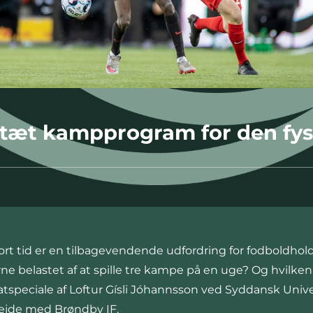
 tæt kampprogram for den fys
tid er en tilbagevendende udfordring for fodboldhol
erne belastet af at spille tre kampe på en uge? Og hvilken
tspeciale af Loftur Gísli Jóhannsson ved Syddansk Unive
bejde med Brøndby IF.