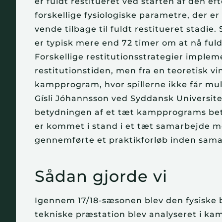
er fuldt restitueret ved starten af den ef
forskellige fysiologiske parametre, der er
vende tilbage til fuldt restitueret stadi
er typisk mere end 72 timer om at nå ful
Forskellige restitutionsstrategier imple
restitutionstiden, men fra en teoretisk vi
kampprogram, hvor spillerne ikke får muli
Gísli Jóhannsson ved Syddansk Universite
betydningen af et tæt kampprograms bety
er kommet i stand i et tæt samarbejde me
gennemførte et praktikforløb inden sama
Sådan gjorde vi
Igennem 17/18-sæsonen blev den fysiske 
tekniske præstation blev analyseret i ka