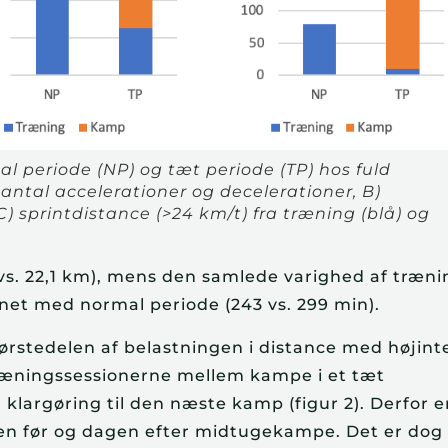
 periode (NP) og tæt periode (TP) hos fuld
et antal accelerationer og decelerationer, B)
C) sprintdistance (>24 km/t) fra træning (blå) og
vs. 22,1 km), mens den samlede varighed af træni
net med normal periode (243 vs. 299 min).
tørstedelen af belastningen i distance med højint
ræningssessionerne mellem kampe i et tæt
klargøring til den næste kamp (figur 2). Derfor e
en før og dagen efter midtugekampe. Det er dog 