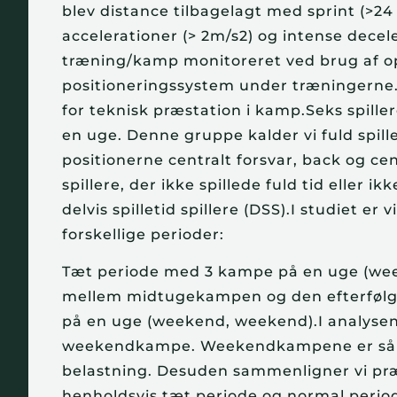
blev distance tilbagelagt med sprint (>24 
accelerationer (> 2m/s2) og intense decel
træning/kamp monitoreret ved brug af op
positioneringssystem under træningerne.
for teknisk præstation i kamp.Seks spille
en uge. Denne gruppe kalder vi fuld spillet
positionerne centralt forsvar, back og c
spillere, der ikke spillede fuld tid eller
delvis spilletid spillere (DSS).I studiet er
forskellige perioder:
Tæt periode med 3 kampe på en uge (we
mellem midtugekampen og den efterfø
på en uge (weekend, weekend).I analyse
weekendkampe. Weekendkampene er såled
belastning. Desuden sammenligner vi pr
henholdsvis tæt periode og normal perio