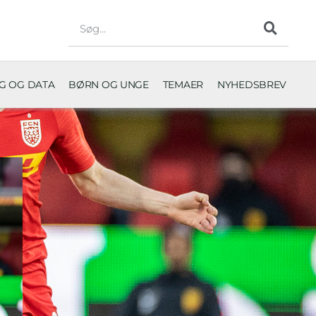
NG OG DATA
BØRN OG UNGE
TEMAER
NYHEDSBREV