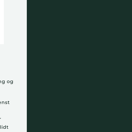
ng og
enst
r
lidt