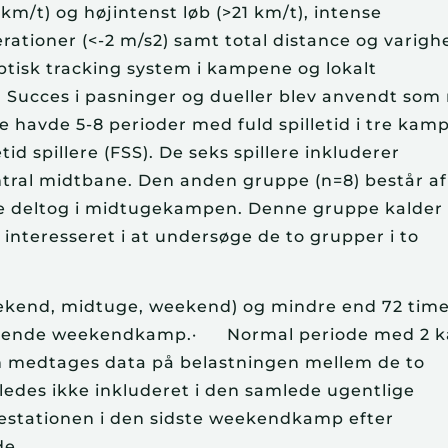
km/t) og højintenst løb (>21 km/t), intense
erationer (<-2 m/s2) samt total distance og varigh
tisk tracking system i kampene og lokalt
 Succes i pasninger og dueller blev anvendt som
re havde 5-8 perioder med fuld spilletid i tre kam
id spillere (FSS). De seks spillere inkluderer
entral midtbane. Den anden gruppe (n=8) består af
 ikke deltog i midtugekampen. Denne gruppe kalder 
 vi interesseret i at undersøge de to grupper i to
ekend, midtuge, weekend) og mindre end 72 tim
lgende weekendkamp.· Normal periode med 2 
n medtages data på belastningen mellem de to
es ikke inkluderet i den samlede ugentlige
æstationen i den sidste weekendkamp efter
de.