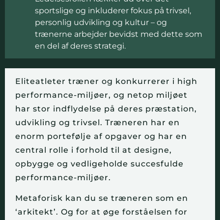
sportslige og inkluderer fokus på trivsel,
personlig udvikling og kultur – og
trænerne arbejder bevidst med dette som
en del af deres strategi.
Eliteatleter træner og konkurrerer i high
performance-miljøer, og netop miljøet
har stor indflydelse på deres præstation,
udvikling og trivsel. Træneren har en
enorm portefølje af opgaver og har en
central rolle i forhold til at designe,
opbygge og vedligeholde succesfulde
performance-miljøer.
Metaforisk kan du se træneren som en
‘arkitekt’. Og for at øge forståelsen for