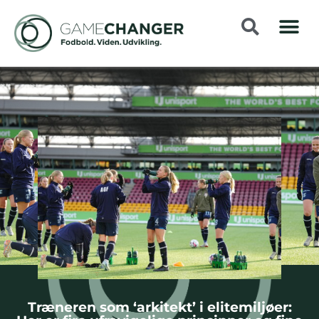
Træneren som ‘arkitekt’ i elitemiljøer: