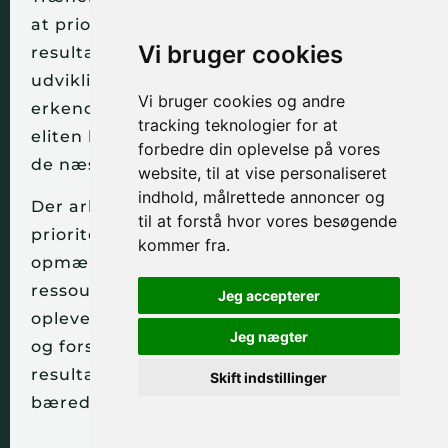
at prioritere topatleterne, som sikrer
Vi bruger cookies
resultater og økonomi, og at sikre
udviklingen i resten af miljøet. Der er
Vi bruger cookies og andre
erkendelse af, at et ensidigt fokus på
tracking teknologier for at
eliten kan underminere motivationen hos
forbedre din oplevelse på vores
de næstbedste.
website, til at vise personaliseret
indhold, målrettede annoncer og
Der arbejdes derfor med gennemsigtige
til at forstå hvor vores besøgende
prioriteringer, udviklingsveje og
kommer fra.
opmærksomhed til hele gruppen, selvom
ressourcerne er begrænsede. Trænerne
Jeg accepterer
oplever dette som et reelt spændingsfelt
Jeg nægter
og forsøger at balancere kortsigtede
resultater med langsigtet
Skift indstillinger
bæredygtighed.