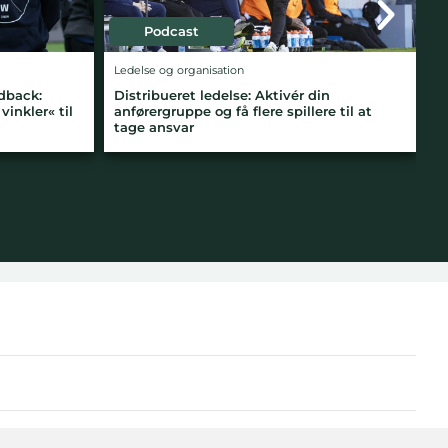
Podcast
Ledelse og organisation
: Aktivér din
Teamflow er ikke »bare den rare følels
lere spillere til at
men nøglen til at præstere sammen o
tid