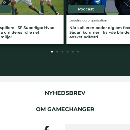
Podcast
Podcast
edelse og organisation
Ledelse og organisation
år spilleren beder dig om feedback:
Distribueret ledelse
ådan kommer I fra »de blinde vinkler« til
anførergruppe og få f
nsket adfærd
tage ansvar
NYHEDSBREV
OM GAMECHANGER