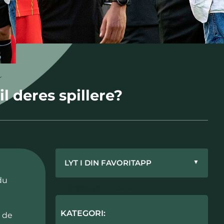
l deres spillere?
LYT I DIN FAVORITAPP
▼
du
APPLE PODCAST
GOOGLE PODCAST
SPOTIFY
PODIMO
SPREAKER
KATEGORI:
r de