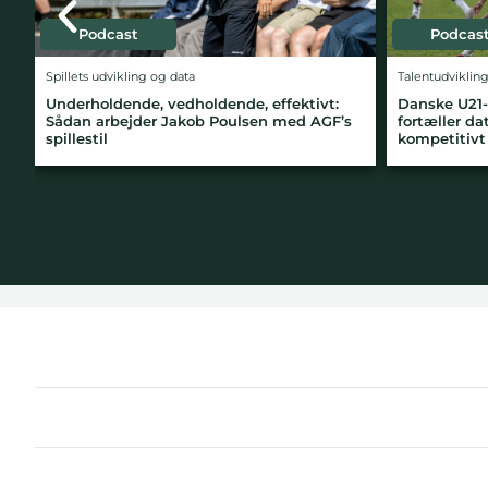
Podcast
Talentudvikling
L
ffektivt:
Danske U21-spillere i 3F Superliga: Hvad
N
n med AGF’s
fortæller data om deres rolle i et
S
kompetitivt miljø?
ø