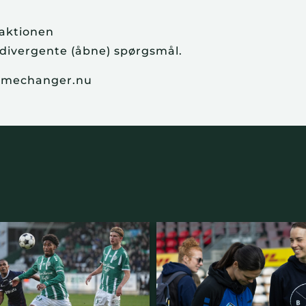
raktionen
 divergente (åbne) spørgsmål.
gamechanger.nu