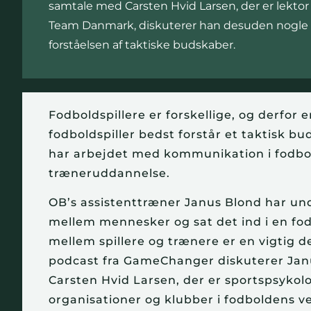
samtale med Carsten Hvid Larsen, der er lektor
Team Danmark, diskuterer han desuden nogle af
forståelsen af taktiske budskaber.
Fodboldspillere er forskellige, og derfor 
fodboldspiller bedst forstår et taktisk b
har arbejdet med kommunikation i fodbol
træneruddannelse.
OB’s assistenttræner Janus Blond har un
mellem mennesker og sat det ind i en 
mellem spillere og trænere er en vigtig 
podcast fra GameChanger diskuterer Janu
Carsten Hvid Larsen, der er sportspsykol
organisationer og klubber i fodboldens v