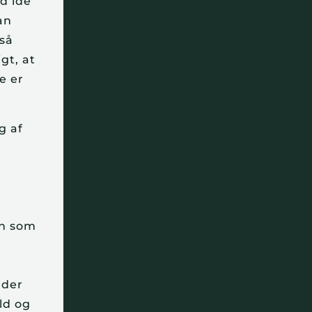
d ide
an
 så
gt, at
e er
g af
an som
 der
ld og