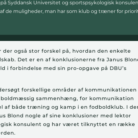
 på Syddansk Universitet og sportspsykologisk konsulent 
 de muligheder, man har som klub og træner for priori
er der også stor forskel på, hvordan den enkelte
udskab. Det er en af konklusionerne fra Janus Blon
d i forbindelse med sin pro-opgave på DBU’s
dersøgt forskellige områder af kommunikationen
fodboldmæssig sammenhæng, for kommunikation
del af både træning og kamp i en fodboldklub. I d
s Blond nogle af sine konklusioner med lektor
ogisk konsulent og har været tilknyttet en række
erden.