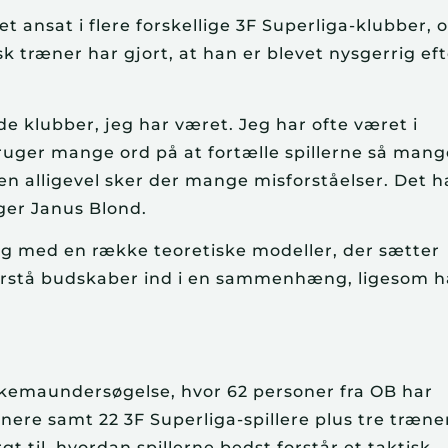
ansat i flere forskellige 3F Superliga-klubber, 
k træner har gjort, at han er blevet nysgerrig ef
e klubber, jeg har været. Jeg har ofte været i
bruger mange ord på at fortælle spillerne så mang
n alligevel sker der mange misforståelser. Det h
ger Janus Blond.
ig med en række teoretiske modeller, der sætter
orstå budskaber ind i en sammenhæng, ligesom 
skemaundersøgelse, hvor 62 personer fra OB har
nere samt 22 3F Superliga-spillere plus tre træner
 til, hvordan spillerne bedst forstår et taktisk