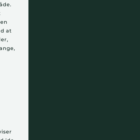
måde.
t
den
ed at
der,
gange,
viser