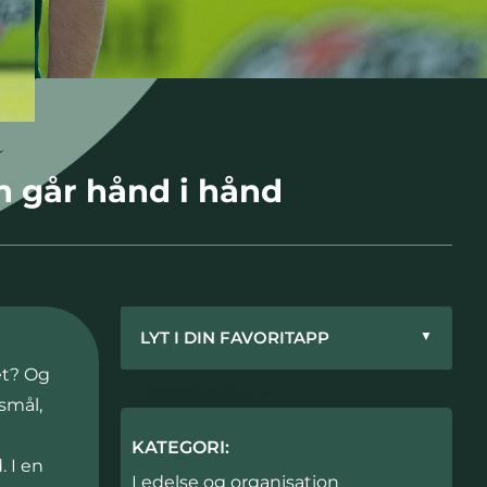
 går hånd i hånd
LYT I DIN FAVORITAPP
▼
et? Og
APPLE PODCAST
GOOGLE PODCAST
SPOTIFY
PODIMO
SPREAKER
smål,
KATEGORI:
 I en
Ledelse og organisation