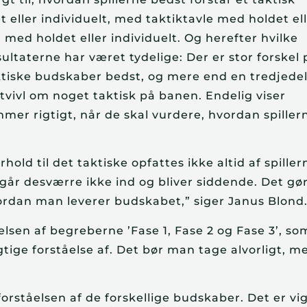
eller individuelt, med taktiktavle med holdet el
med holdet eller individuelt. Og herefter hvilke
ultaterne har været tydelige: Der er stor forskel 
aktiske budskaber bedst, og mere end en tredjedel
i tvivl om noget taktisk på banen. Endelig viser
mer rigtigt, når de skal vurdere, hvordan spiller
hold til det taktiske opfattes ikke altid af spille
går desværre ikke ind og bliver siddende. Det gør
ordan man leverer budskabet,” siger Janus Blond
lsen af begreberne ’Fase 1, Fase 2 og Fase 3’, so
gtige forståelse af. Det bør man tage alvorligt, m
tåelsen af de forskellige budskaber. Det er vig