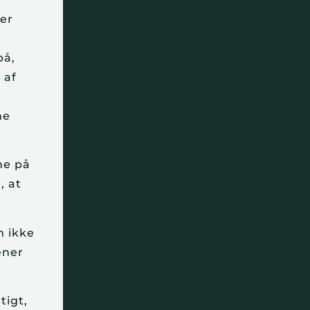
ler
på,
 af
ne
rne på
, at
.
m ikke
ener
tigt,