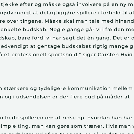
 at tjekke efter og måske også involvere på en ny 
nødvendigt at delagtiggøre spillere i forhold til a
re over tingene. Måske skal man tale med hinan
 enkelte budskab. Nogle gange går vi i fælden m
dskab, bare fordi vi har sagt det én gang. Det er 
 nødvendigt at gentage budskabet rigtig mange 
på et professionelt sportshold,” siger Carsten Hvid
re en stærkere og tydeligere kommunikation mellem
en og i udsendelsen er der flere bud på måder at
n bede spilleren om at ridse op, hvordan han har
t simple ting, man kan gøre som træner. Hvis man 