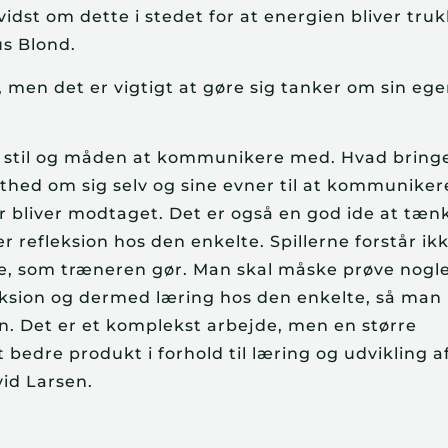
idst om dette i stedet for at energien bliver tru
us Blond.
en det er vigtigt at gøre sig tanker om sin eg
e stil og måden at kommunikere med. Hvad bring
hed om sig selv og sine evner til at kommunikere
r bliver modtaget. Det er også en god ide at tæn
r refleksion hos den enkelte. Spillerne forstår ik
, som træneren gør. Man skal måske prøve nogl
eksion og dermed læring hos den enkelte, så man
en. Det er et komplekst arbejde, men en større
 bedre produkt i forhold til læring og udvikling a
id Larsen.