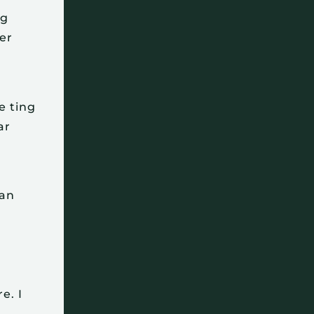
og
ter
e ting
ar
han
e. I