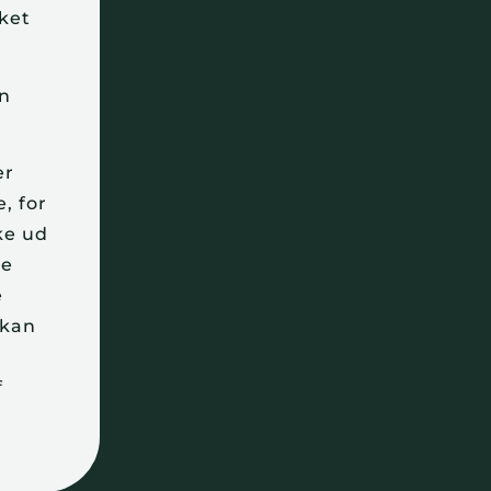
kket
en
er
, for
ke ud
ke
e
 kan
f