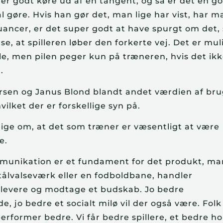
r godt køre ud af en tangent, og så er det en go
l gøre. Hvis han gør det, man lige har vist, har m
uancer, er det super godt at have spurgt om det,
, at spilleren løber den forkerte vej. Det er muli
vle, men pilen peger kun på træneren, hvis det ikk
.
rsen og Janus Blond blandt andet værdien af bru
ilket der er forskellige syn på.
nige om, at det som træner er væsentligt at være
e.
mmunikation er et fundament for det produkt, m
tålvalseværk eller en fodboldbane, handler
 levere og modtage et budskab. Jo bedre
, jo bedre et socialt milø vil der også være. Folk
performer bedre. Vi får bedre spillere, et bedre ho