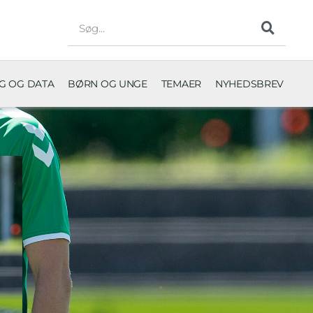
NG OG DATA
BØRN OG UNGE
TEMAER
NYHEDSBREV