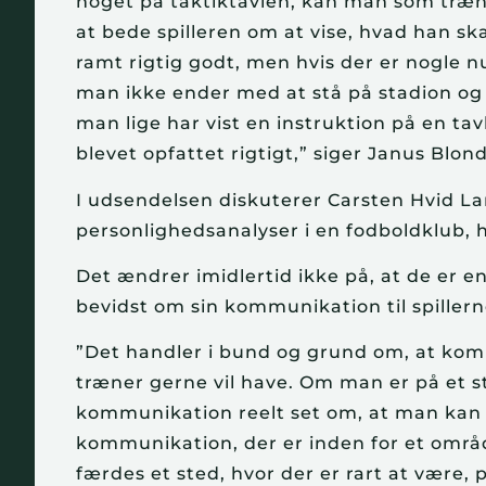
noget på taktiktavlen, kan man som træne
at bede spilleren om at vise, hvad han ska
ramt rigtig godt, men hvis der er nogle n
man ikke ender med at stå på stadion og se
man lige har vist en instruktion på en ta
blevet opfattet rigtigt,” siger Janus Blond
I udsendelsen diskuterer Carsten Hvid La
personlighedsanalyser i en fodboldklub, hv
Det ændrer imidlertid ikke på, at de er e
bevidst om sin kommunikation til spillern
”Det handler i bund og grund om, at ko
træner gerne vil have. Om man er på et s
kommunikation reelt set om, at man kan
kommunikation, der er inden for et område
færdes et sted, hvor der er rart at være, 