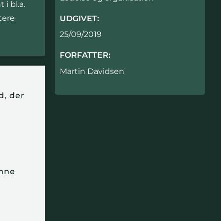
i bl.a.
tere
UDGIVET:
25/09/2019
FORFATTER:
Martin Davidsen
d, der
enne