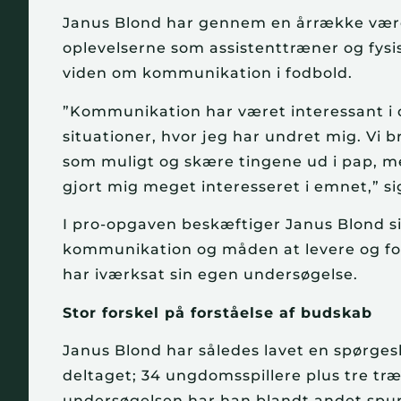
Janus Blond har gennem en årrække været 
oplevelserne som assistenttræner og fysis
viden om kommunikation i fodbold.
”Kommunikation har været interessant i d
situationer, hvor jeg har undret mig. Vi 
som muligt og skære tingene ud i pap, me
gjort mig meget interesseret i emnet,” si
I pro-opgaven beskæftiger Janus Blond s
kommunikation og måden at levere og f
har iværksat sin egen undersøgelse.
Stor forskel på forståelse af budskab
Janus Blond har således lavet en spørge
deltaget; 34 ungdomsspillere plus tre træ
undersøgelsen har han blandt andet spurgt