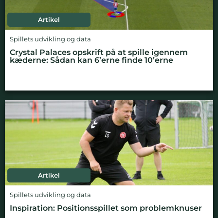
Artikel
Spillets udvikling og data
Crystal Palaces opskrift på at spille igennem
kæderne: Sådan kan 6’erne finde 10’erne
Artikel
Spillets udvikling og data
Inspiration: Positionsspillet som problemknuser