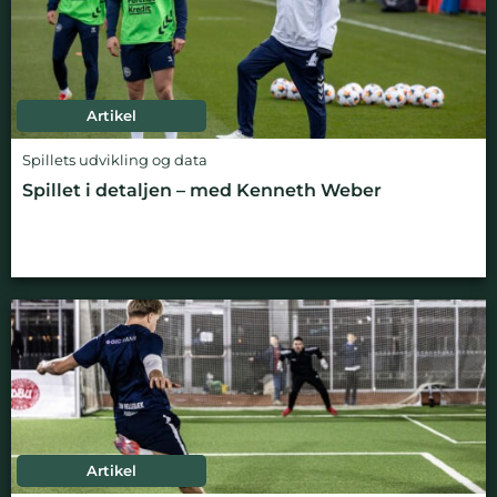
Artikel
Spillets udvikling og data
Spillet i detaljen – med Kenneth Weber
Artikel