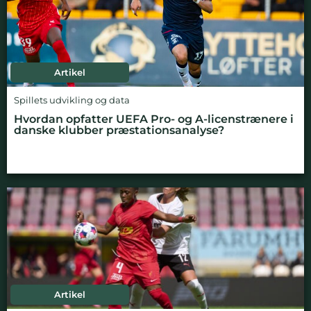
Artikel
Spillets udvikling og data
Hvordan opfatter UEFA Pro- og A-licenstrænere i
danske klubber præstationsanalyse?
Artikel