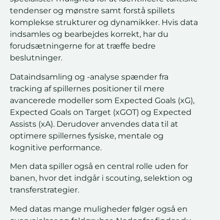
tendenser og mønstre samt forstå spillets
komplekse strukturer og dynamikker. Hvis data
indsamles og bearbejdes korrekt, har du
forudsætningerne for at træffe bedre
beslutninger.
Dataindsamling og -analyse spænder fra
tracking af spillernes positioner til mere
avancerede modeller som Expected Goals (xG),
Expected Goals on Target (xGOT) og Expected
Assists (xA). Derudover anvendes data til at
optimere spillernes fysiske, mentale og
kognitive performance.
Men data spiller også en central rolle uden for
banen, hvor det indgår i scouting, selektion og
transferstrategier.
Med datas mange muligheder følger også en