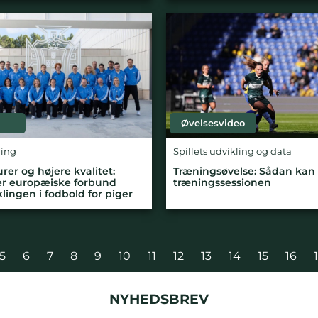
Øvelsesvideo
ling
Spillets udvikling og data
rer og højere kvalitet:
Træningsøvelse: Sådan kan
er europæiske forbund
træningssessionen
lingen i fodbold for piger
5
6
7
8
9
10
11
12
13
14
15
16
NYHEDSBREV