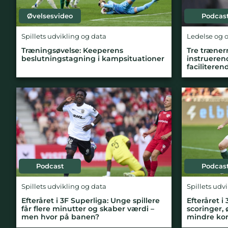
Øvelsesvideo
Podcas
Spillets udvikling og data
Ledelse og 
Træningsøvelse: Keeperens
Tre trænerr
beslutningstagning i kampsituationer
instrueren
faciliteren
Podcast
Podcas
Spillets udvikling og data
Spillets udv
Efteråret i 3F Superliga: Unge spillere
Efteråret i
får flere minutter og skaber værdi –
scoringer, 
men hvor på banen?
mindre kon