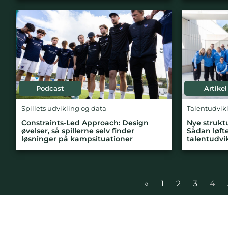
Podcast
Artikel
Spillets udvikling og data
Talentudvik
Constraints-Led Approach: Design
Nye struktu
øvelser, så spillerne selv finder
Sådan løft
løsninger på kampsituationer
talentudvik
«
1
2
3
4