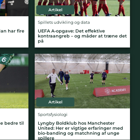
Artikel
Spillets udvikling og data
an har fire
UEFA A-opgave: Det effektive
kontraangreb – og måder at træne det
på
Artikel
Sportsfysiologi
e bedre til
Lyngby Boldklub hos Manchester
United: Her er vigtige erfaringer med
bio-banding og matchning af unge
spillere