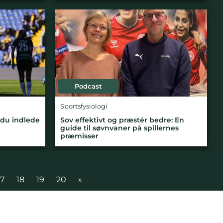
Podcast
Sportsfysiologi
 du indlede
Sov effektivt og præstér bedre: En
guide til søvnvaner på spillernes
præmisser
17
18
19
20
»