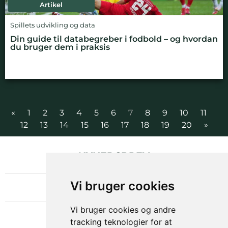
Artikel
Spillets udvikling og data
Din guide til databegreber i fodbold – og hvordan
du bruger dem i praksis
«
1
2
3
4
5
6
7
8
9
10
11
12
13
14
15
16
17
18
19
20
»
NYHEDSBREV
OM GAMECHANGER
Vi bruger cookies
Vi bruger cookies og andre
tracking teknologier for at