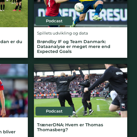
Podcast
Spillets udvikling og data
ådan er du
Brøndby IF og Team Danmark:
Dataanalyse er meget mere end
Expected Goals
Podcast
TrænerDNA: Hvem er Thomas
Thomasberg?
n bliver