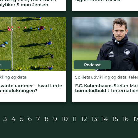
lytiker Simon Jensen
t
Podcast
ikling og data
Spillets udvikling og data
,
Tale
uvante rammer – hvad lærte
F.C. Københavns Stefan Mad
na-nedlukningen?
børnefodbold til internati
3
4
5
6
7
8
9
10
11
12
13
14
15
16
1