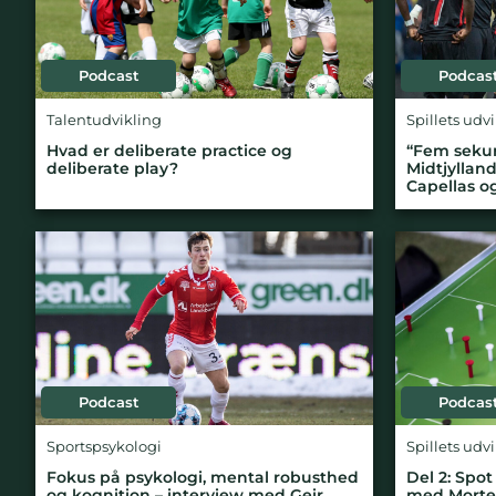
Podcast
Podcas
Talentudvikling
Spillets udv
Hvad er deliberate practice og
“Fem sekun
deliberate play?
Midtjylland
Capellas o
Podcast
Podcas
Sportspsykologi
Spillets udv
Fokus på psykologi, mental robusthed
Del 2: Spot
og kognition – interview med Geir
med Morten