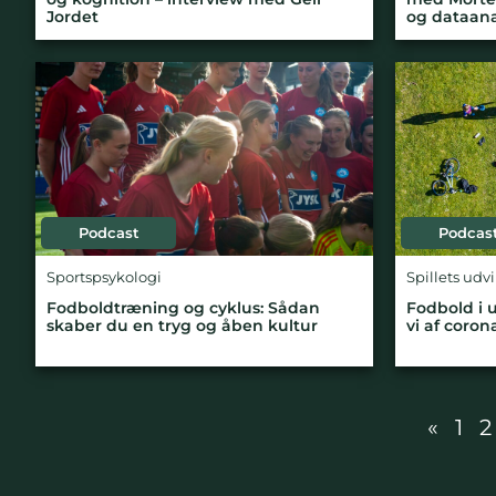
Jordet
og dataana
Podcast
Podcas
Sportspsykologi
Spillets udv
Fodboldtræning og cyklus: Sådan
Fodbold i 
skaber du en tryg og åben kultur
vi af coro
«
1
2