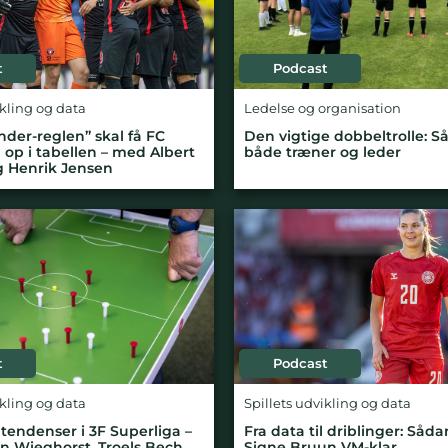
t
Podcast
ikling og data
Ledelse og organisation
der-reglen” skal få FC
Den vigtige dobbeltrolle: S
 op i tabellen – med Albert
både træner og leder
g Henrik Jensen
t
Podcast
ikling og data
Spillets udvikling og data
 tendenser i 3F Superliga –
Fra data til driblinger: Såda
 Wieghorst, Troels Bech
Signe Bruun VM-klar