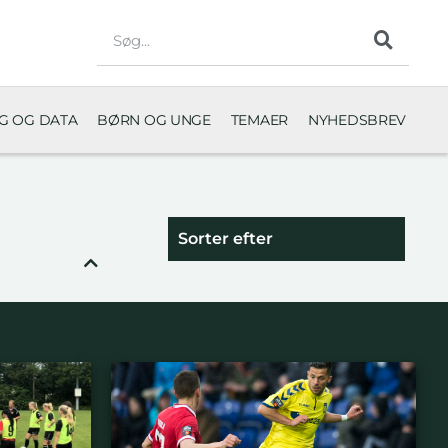
NG OG DATA
BØRN OG UNGE
TEMAER
NYHEDSBREV
Sorter efter