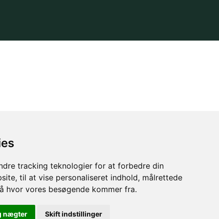
ies
dre tracking teknologier for at forbedre din
ite, til at vise personaliseret indhold, målrettede
stå hvor vores besøgende kommer fra.
g nægter
Skift indstillinger