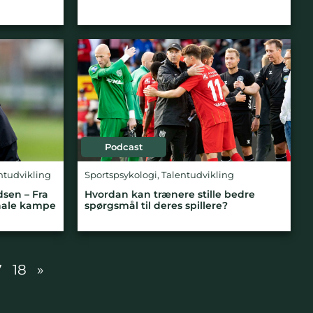
Podcast
ntudvikling
Sportspsykologi
,
Talentudvikling
sen – Fra
Hvordan kan trænere stille bedre
onale kampe
spørgsmål til deres spillere?
7
18
»