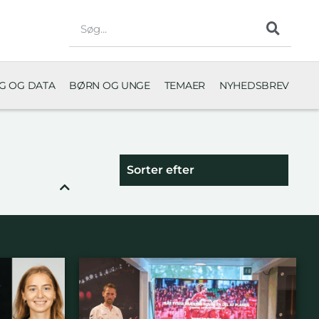
NG OG DATA
BØRN OG UNGE
TEMAER
NYHEDSBREV
Sorter efter