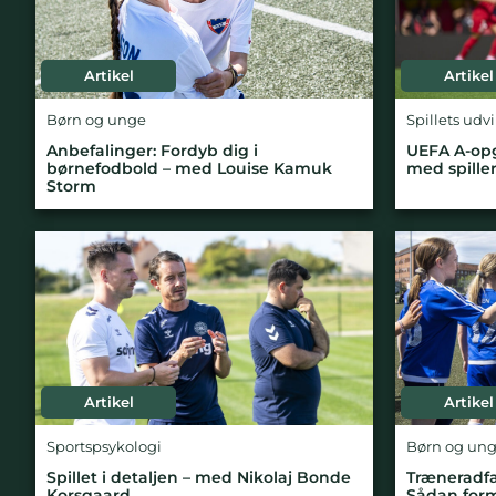
Artikel
Artikel
Børn og unge
Spillets udv
Anbefalinger: Fordyb dig i
UEFA A-opg
børnefodbold – med Louise Kamuk
med spille
Storm
Artikel
Artikel
Sportspsykologi
Børn og un
Spillet i detaljen – med Nikolaj Bonde
Træneradfæ
Korsgaard
Sådan form