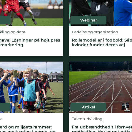
Webinar
ikling og data
Ledelse og organisation
ave: Løsninger på højt pres
Rollemodeller i fodbold: Såd
rmarkering
kvinder fundet deres vej
Artikel
ge
Talentudvikling
rd og miljøets rammer:
Fra udbrændthed til fornye
es motivation i børne- og
motivation: Her er potential