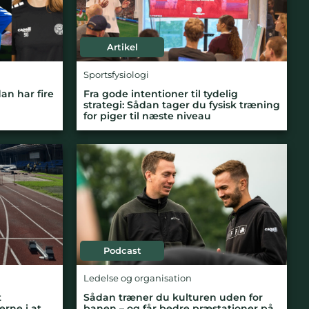
Artikel
Sportsfysiologi
an har fire
Fra gode intentioner til tydelig
strategi: Sådan tager du fysisk træning
for piger til næste niveau
Podcast
Ledelse og organisation
t
Sådan træner du kulturen uden for
erne i at
banen – og får bedre præstationer på