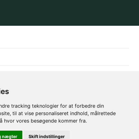
ies
dre tracking teknologier for at forbedre din
ite, til at vise personaliseret indhold, målrettede
stå hvor vores besøgende kommer fra.
g nægter
Skift indstillinger