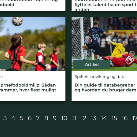
odbold
flytte et talent fra en sport t
anden
Artikel
ge
Spillets udvikling og data
ørnefodboldmiljø: Sådan
Din guide til databegreber 
rammer, hvor flest muligt
og hvordan du bruger dem i
3
4
5
6
7
8
9
10
11
12
13
14
15
16
1