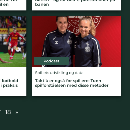
il en
banen
Podcast
Spillets udvikling og data
i fodbold –
Taktik er også for spillere: Træn
 praksis
spilforståelsen med disse metoder
7
18
»