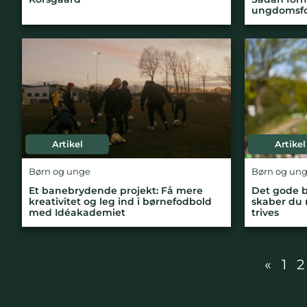
ungdomsf
Artikel
Artikel
Børn og unge
Børn og un
Et banebrydende projekt: Få mere
Det gode b
kreativitet og leg ind i børnefodbold
skaber du 
med Idéakademiet
trives
«
1
2