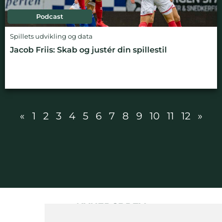
Podcast
Spillets udvikling og data
Jacob Friis: Skab og justér din spillestil
«
1
2
3
4
5
6
7
8
9
10
11
12
»
NYHEDSBREV