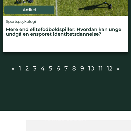
Artikel
Sportspsykologi
Mere end elitefodboldspiller: Hvordan kan unge
undgå en ensporet identitetsdannelse?
«
1
2
3
4
5
6
7
8
9
10
11
12
»
NYHEDSBREV