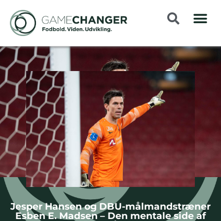
Jesper Hansen og DBU-målmandstræner
Esben E. Madsen – Den mentale side af