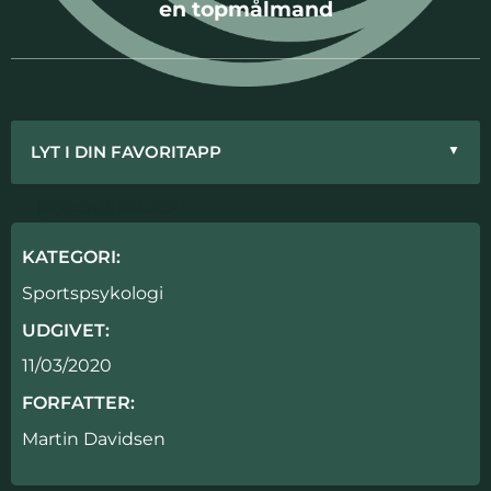
en topmålmand
LYT I DIN FAVORITAPP
▼
APPLE PODCAST
GOOGLE PODCAST
SPOTIFY
PODIMO
SPREAKER
KATEGORI:
Sportspsykologi
UDGIVET:
11/03/2020
FORFATTER:
Martin Davidsen