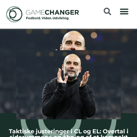
Taktiske justeringer i CL og EL: Overtal i
siderummene og åbning af et kompakt