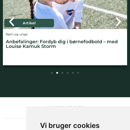
Artikel
Børn og unge
Anbefalinger: Fordyb dig i børnefodbold – med
Louise Kamuk Storm
NYHEDSBREV
OM GAMECHANGER
Vi bruger cookies