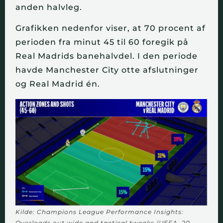
anden halvleg.
Grafikken nedenfor viser, at 70 procent af
perioden fra minut 45 til 60 foregik på
Real Madrids banehalvdel. I den periode
havde Manchester City otte afslutninger
og Real Madrid én.
Kilde: Champions League Performance Insights:
Overloads out wide and tactical tweaks (UEFA, 20.