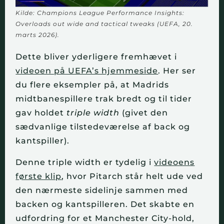
Kilde: Champions League Performance Insights:
Overloads out wide and tactical tweaks (UEFA, 20.
marts 2026).
Dette bliver yderligere fremhævet i
videoen på UEFA’s hjemmeside
. Her ser
du flere eksempler på, at Madrids
midtbanespillere trak bredt og til tider
gav holdet
triple width
(givet den
sædvanlige tilstedeværelse af back og
kantspiller).
Denne triple width er tydelig i
videoens
første klip
, hvor Pitarch står helt ude ved
den nærmeste sidelinje sammen med
backen og kantspilleren. Det skabte en
udfordring for et Manchester City-hold,