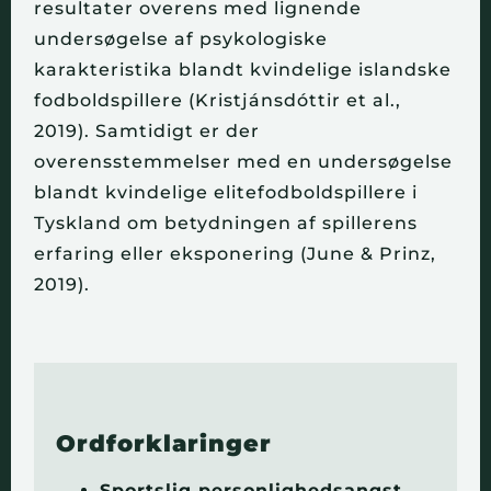
resultater overens med lignende
undersøgelse af psykologiske
karakteristika blandt kvindelige islandske
fodboldspillere (Kristjánsdóttir et al.,
2019). Samtidigt er der
overensstemmelser med en undersøgelse
blandt kvindelige elitefodboldspillere i
Tyskland om betydningen af spillerens
erfaring eller eksponering (June & Prinz,
2019).
Ordforklaringer
Sportslig personlighedsangst