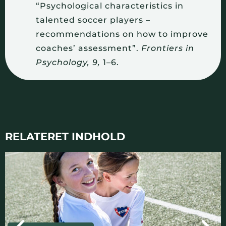
“Psychological characteristics in
talented soccer players –
recommendations on how to improve
coaches’ assessment”.
Frontiers in
Psychology, 9,
1–6.
RELATERET INDHOLD