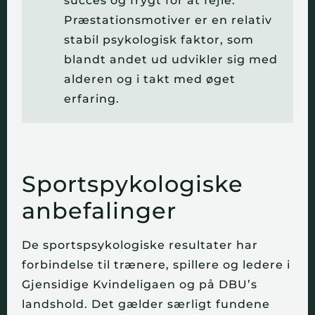
succes og frygt for at fejle.
Præstationsmotiver er en relativ
stabil psykologisk faktor, som
blandt andet ud udvikler sig med
alderen og i takt med øget
erfaring.
Sportspykologiske
anbefalinger
De sportspsykologiske resultater har
forbindelse til trænere, spillere og ledere i
Gjensidige Kvindeligaen og på DBU’s
landshold. Det gælder særligt fundene