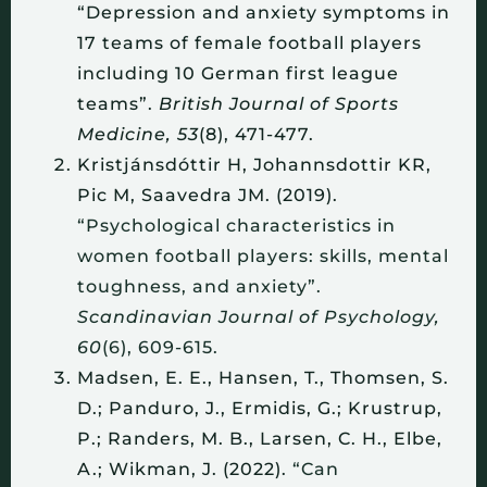
“Depression and anxiety symptoms in
17 teams of female football players
including 10 German first league
teams”.
British Journal of Sports
Medicine, 53
(8), 471-477.
Kristjánsdóttir H, Johannsdottir KR,
Pic M, Saavedra JM. (2019).
“Psychological characteristics in
women football players: skills, mental
toughness, and anxiety”.
Scandinavian Journal of Psychology,
60
(6), 609-615.
Madsen, E. E., Hansen, T., Thomsen, S.
D.; Panduro, J., Ermidis, G.; Krustrup,
P.; Randers, M. B., Larsen, C. H., Elbe,
A.; Wikman, J. (2022).
“Can