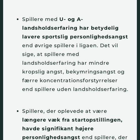
Spillere med
U- og A-
landsholdserfaring har betydelig
lavere sportslig personlighedsangst
end øvrige spillere i ligaen. Det vil
sige, at spillere med
landsholdserfaring har mindre
kropslig angst, bekymringsangst og
færre koncentrationsforstyrrelser
end spillere uden landsholdserfaring.
Spillere, der oplevede at være
længere væk fra startopstillingen,
havde signifikant højere
personlighedsangst
end spillere, der