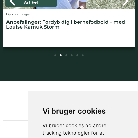
Artikel
Børn og unge
Anbefalinger: Fordyb dig i børnefodbold – med
Louise Kamuk Storm
NYHEDSBREV
OM GAMECHANGER
Vi bruger cookies
Vi bruger cookies og andre
tracking teknologier for at