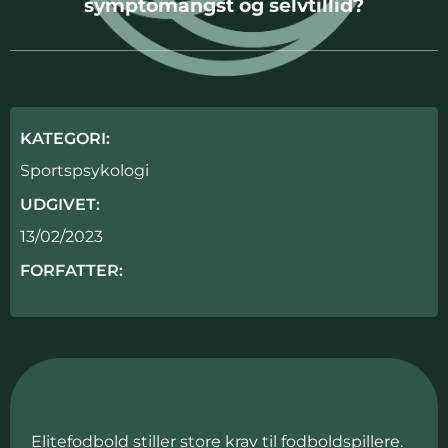
symptomangst og selvtillid?
KATEGORI:
Sportspsykologi
UDGIVET:
13/02/2023
FORFATTER:
Elitefodbold stiller store krav til fodboldspillere.