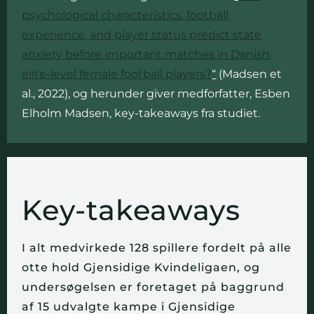
psychological characteristics, football
experience, and player status predict state
anxiety before important matches in Danish
elite-level female football players?
“
(Madsen et
al., 2022), og herunder giver medforfatter, Esben
Elholm Madsen, key-takeaways fra studiet.
Key-takeaways
I alt medvirkede 128 spillere fordelt på alle
otte hold Gjensidige Kvindeligaen, og
undersøgelsen er foretaget på baggrund
af 15 udvalgte kampe i Gjensidige