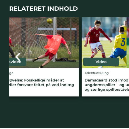
RELATERET INDHOLD
Video
Øvelsesvi
Talentudvikling
Spillets udvikl
Damsgaard stod imod svære år som
Træningsøve
g
ungdomsspiller – og udviklede sin teknik
– og manip
og særlige spilforståelse
bagkæde