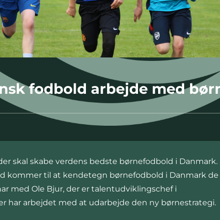
ansk fodbold arbejde med bør
 der skal skabe verdens bedste børnefodbold i Danmark
ad kommer til at kendetegn børnefodbold i Danmark de
r med Ole Bjur, der er talentudviklingschef i
er har arbejdet med at udarbejde den ny børnestrategi.