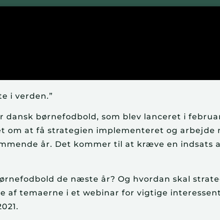
e i verden.”
or dansk børnefodbold, som blev lanceret i februa
det om at få strategien implementeret og arbejde
mmende år. Det kommer til at kræve en indsats af
børnefodbold de næste år? Og hvordan skal strat
 af temaerne i et webinar for vigtige interessent
2021.