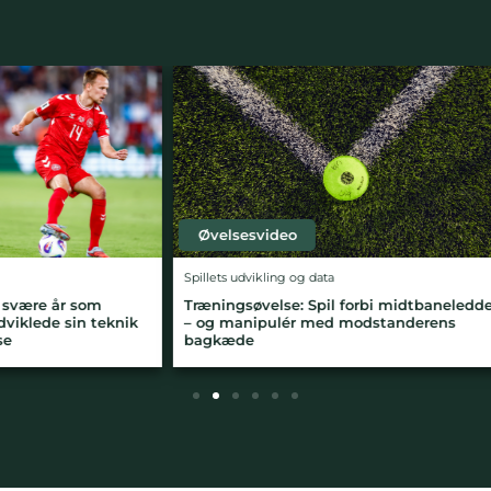
deo
Øvelsesvideo
ing og data
Spillets udvikling og data
lse: Spil forbi midtbaneleddet
Træningsøvelse: Udnyt det rum,
ulér med modstanderens
skabt ved sideskifte