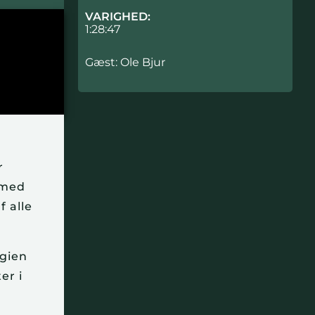
VARIGHED:
1:28:47
Gæst: Ole Bjur
r
 med
 alle
egien
er i