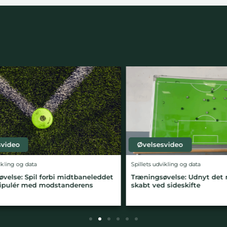
deo
Øvelsesvideo
ing og data
Spillets udvikling og data
lse: Spil forbi midtbaneleddet
Træningsøvelse: Udnyt det rum,
ulér med modstanderens
skabt ved sideskifte