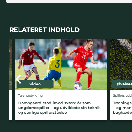
RELATERET INDHOLD
Video
Øvelsesvi
Talentudvikling
Spillets udvikl
Damsgaard stod imod svære år som
Træningsøve
g
ungdomsspiller – og udviklede sin teknik
– og manip
og særlige spilforståelse
bagkæde