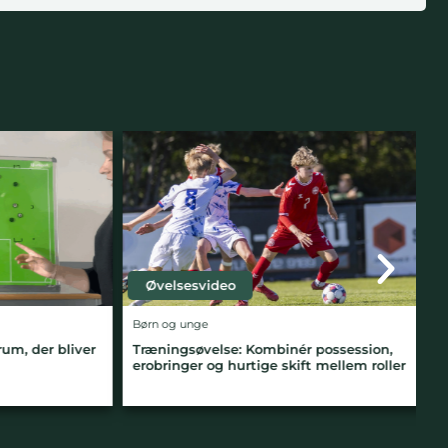
Øvelsesvideo
Børn og unge
Sp
 der bliver
Træningsøvelse: Kombinér possession,
T
erobringer og hurtige skift mellem roller
b