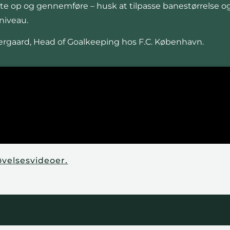
sætte op og gennemføre – husk at tilpasse banestørrelse o
 niveau.
ergaard, Head of Goalkeeping hos F.C. København.
øvelsesvideoer
.