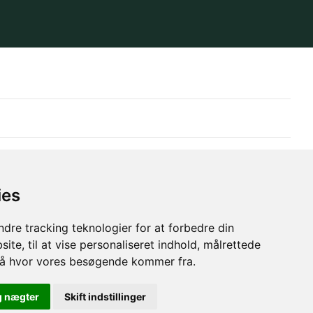
ies
dre tracking teknologier for at forbedre din
ite, til at vise personaliseret indhold, målrettede
stå hvor vores besøgende kommer fra.
g nægter
Skift indstillinger