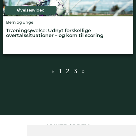
Øvelsesvideo
Børn og unge
Træningsøvelse: Udnyt forskellige
overtalssituationer – og kom til scoring
«
1
2
3
»
NYHEDSBREV