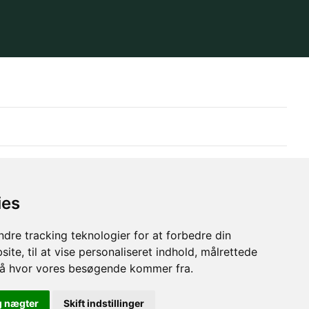
ies
dre tracking teknologier for at forbedre din
ite, til at vise personaliseret indhold, målrettede
stå hvor vores besøgende kommer fra.
g nægter
Skift indstillinger