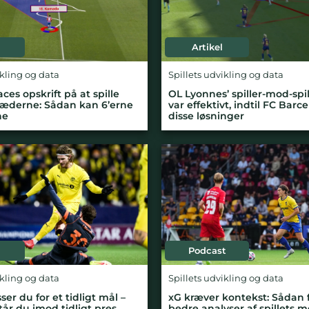
Artikel
ikling og data
Spillets udvikling og data
aces opskrift på at spille
OL Lyonnes’ spiller-mod-spil
æderne: Sådan kan 6’erne
var effektivt, indtil FC Barc
ne
disse løsninger
Podcast
ikling og data
Spillets udvikling og data
er du for et tidligt mål –
xG kræver kontekst: Sådan 
år du imod tidligt pres
bedre analyser af spillets 