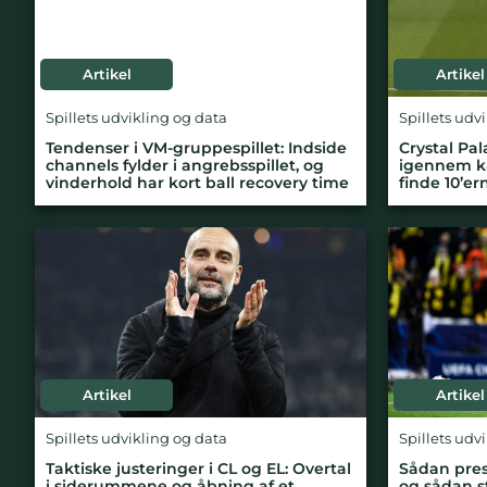
Artikel
Artikel
Spillets udvikling og data
Spillets udv
Tendenser i VM-gruppespillet: Indside
Crystal Pal
channels fylder i angrebsspillet, og
igennem k
vinderhold har kort ball recovery time
finde 10’er
Artikel
Artikel
Spillets udvikling og data
Spillets udv
Taktiske justeringer i CL og EL: Overtal
Sådan press
i siderummene og åbning af et
og sådan st