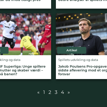
t
Artikel
ikling og data
Spillets udvikling og data
 3F Superliga: Unge spillere
Jakob Poulsens Pro-opgave
inutter og skaber værdi –
sidste aflevering mod et or
på banen?
forsvar
«
1
2
3
4
»