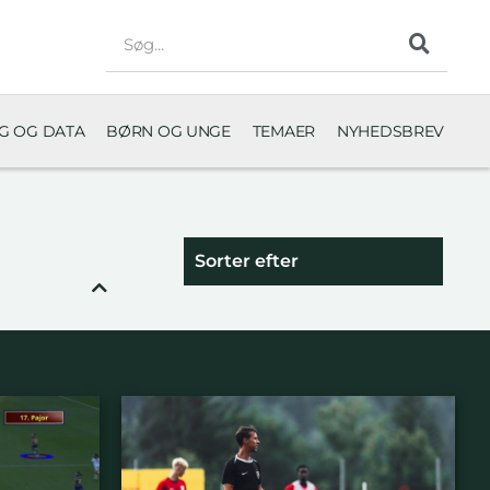
NG OG DATA
BØRN OG UNGE
TEMAER
NYHEDSBREV
Sorter efter