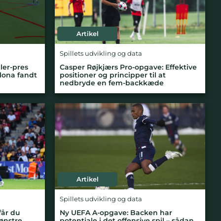
Artikel
Spillets udvikling og data
ler-pres
Casper Røjkjærs Pro-opgave: Effektive
elona fandt
positioner og principper til at
nedbryde en fem-backkæde
Artikel
Spillets udvikling og data
får du
Ny UEFA A-opgave: Backen har
mønstre
potentiale i det offensive spil – sådan