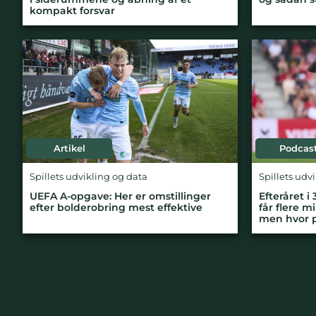
kompakt forsvar
Artikel
Podcas
Spillets udvikling og data
Spillets udv
UEFA A-opgave: Her er omstillinger
Efteråret i
efter bolderobring mest effektive
får flere m
men hvor 