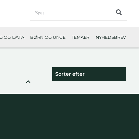
NG OG DATA
BØRN OG UNGE
TEMAER
NYHEDSBREV
Sorter efter