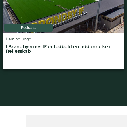
Podcast
Børn og unge
I Brøndbyernes IF er fodbold en uddannelse i
fællesskab
NYHEDSBREV