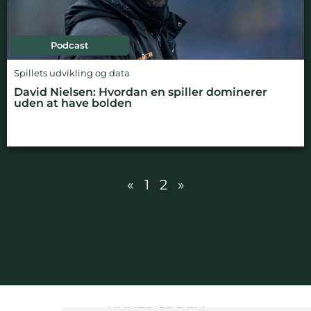
Podcast
Spillets udvikling og data
David Nielsen: Hvordan en spiller dominerer
uden at have bolden
«
1
2
»