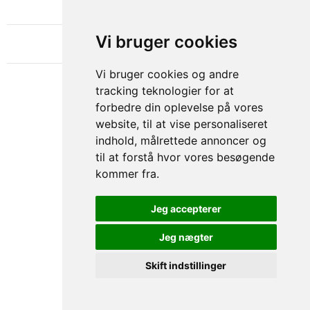
NYHEDSBREV
OM GAMECHANGER
Vi bruger cookies
Vi bruger cookies og andre
tracking teknologier for at
forbedre din oplevelse på vores
website, til at vise personaliseret
indhold, målrettede annoncer og
til at forstå hvor vores besøgende
kommer fra.
Privacy & Cookies Policy
Jeg accepterer
Jeg nægter
Skift indstillinger