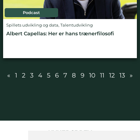
Podcast
Spillets udvikling og data
,
Talentudvikling
Albert Capellas: Her er hans trænerfilosofi
«
1
2
3
4
5
6
7
8
9
10
11
12
13
»
NYHEDSBREV