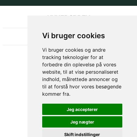
NYHEDSBREV
OM GAMECHANGER
Vi bruger cookies
Vi bruger cookies og andre
tracking teknologier for at
forbedre din oplevelse på vores
website, til at vise personaliseret
indhold, målrettede annoncer og
til at forstå hvor vores besøgende
kommer fra.
Privacy & Cookies Policy
Jeg accepterer
Jeg nægter
Skift indstillinger