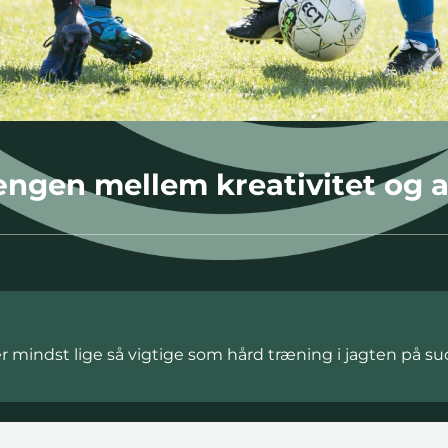
en mellem kreativitet og at n
er mindst lige så vigtige som hård træning i jagten på su