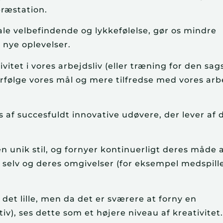
præstation.
ale velbefindende og lykkefølelse, gør os mindre
 nye oplevelser.
ivitet i vores arbejdsliv (eller træning for den sag
forfølge vores mål og mere tilfredse med vores arb
 af succesfuldt innovative udøvere, der lever af 
en unik stil, og fornyer kontinuerligt deres måde 
 selv og deres omgivelser (for eksempel medspill
l det lille, men da det er sværere at forny en
tiv), ses dette som et højere niveau af kreativitet