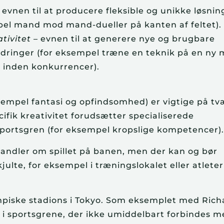
 evnen til at producere fleksible og unikke løsning
empel mand mod mand-dueller på kanten af feltet).
tivitet
– evnen til at generere nye og brugbare
ordringer (for eksempel træne en teknik på en ny
r inden konkurrencer).
empel fantasi og opfindsomhed) er vigtige på tv
fik kreativitet forudsætter specialiserede
portsgren (for eksempel kropslige kompetencer)
 handler om spillet på banen, men der kan og bør
kjulte, for eksempel i træningslokalet eller atlete
lympiske stadions i Tokyo. Som eksemplet med Rich
 i sportsgrene, der ikke umiddelbart forbindes 