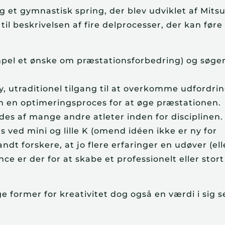
g et gymnastisk spring, der blev udviklet af Mits
il beskrivelsen af fire delprocesser, der kan føre 
pel et ønske om præstationsforbedring) og søge
ny, utraditionel tilgang til at overkomme udfordri
 en optimeringsproces for at øge præstationen.
es af mange andre atleter inden for disciplinen.
s ved mini og lille K (omend idéen ikke er ny for
dt forskere, at jo flere erfaringer en udøver (ell
ance er der for at skabe et professionelt eller stor
 former for kreativitet dog også en værdi i sig se