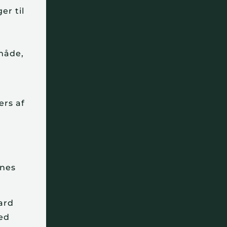
er til
 måde,
ærs af
.
rnes
ard
med