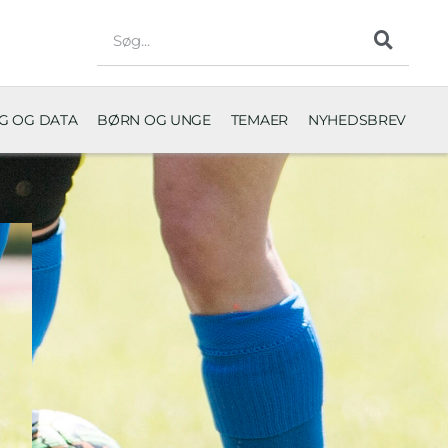
NG OG DATA
BØRN OG UNGE
TEMAER
NYHEDSBREV