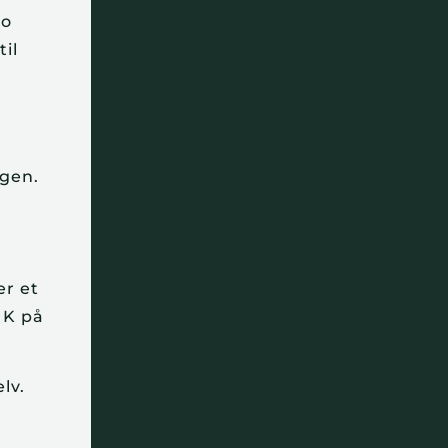
uo
til
r
ngen.
er et
t K på
lv.