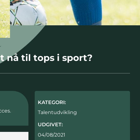
å til tops i sport?
KATEGORI:
cces.
Talentudvikling
UDGIVET:
04/08/2021