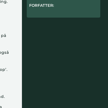
ing.
FORFATTER:
 på
også
op’.
.
ad.
Da