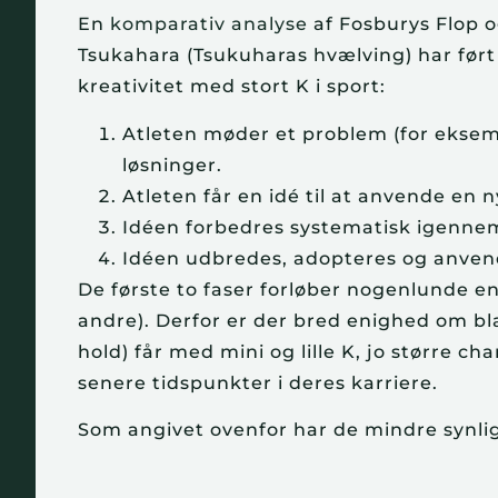
En
komparativ analyse
af Fosburys Flop o
Tsukahara (Tsukuharas hvælving) har ført t
kreativitet med stort K i sport:
Atleten møder et problem (for eksem
løsninger.
Atleten får en idé til at anvende en 
Idéen forbedres systematisk igennem
Idéen udbredes, adopteres og anvend
De første to faser forløber nogenlunde en
andre). Derfor er der bred enighed om blan
hold) får med mini og lille K, jo større ch
senere tidspunkter i deres karriere.
Som angivet ovenfor har de mindre synlige