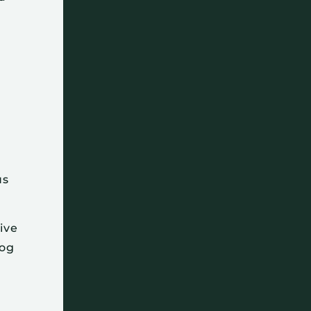
t
us
ive
 og