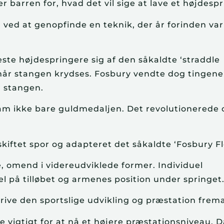
 barren for, hvad det vil sige at lave et højdespr
ved at genopfinde en teknik, der år forinden var
te højdespringere sig af den såkaldte ‘straddle
når stangen krydses. Fosbury vendte dog tingene
 stangen.
am ikke bare guldmedaljen. Det revolutionerede 
skiftet spor og adapteret det såkaldte ‘Fosbury Fl
, omend i videreudviklede former. Individuel
l på tilløbet og armenes position under springet
drive den sportslige udvikling og præstation frem
e vigtigt for at nå et højere præstationsniveau. 