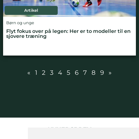
Artikel
Børn og unge
Flyt fokus over på legen: Her er to modeller til en
sjovere træning
«
1
2
3
4
5
6
7
8
9
»
NYHEDSBREV