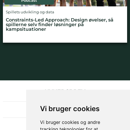
Podcast
Spillets udvikling og data
Constraints-Led Approach: Design øvelser, så
spillerne selv finder løsninger på
kampsituationer
NYHEDSBREV
OM GAMECHANGER
Vi bruger cookies
Vi bruger cookies og andre
tracking teknologier for at