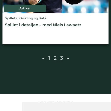
Artikel
Spillets udvikling og data
Spillet i detaljen – med Niels Lawaetz
«
1
2
3
»
NYHEDSBREV