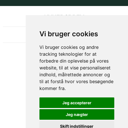
NYHEDSBREV
OM GAMECHANGER
Vi bruger cookies
Vi bruger cookies og andre
tracking teknologier for at
forbedre din oplevelse på vores
website, til at vise personaliseret
indhold, målrettede annoncer og
til at forstå hvor vores besøgende
kommer fra.
Privacy & Cookies Policy
Jeg accepterer
Jeg nægter
Skift indstillinger