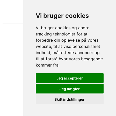
NYHEDSBREV
OM GAMECHANGER
Vi bruger cookies
Vi bruger cookies og andre
tracking teknologier for at
forbedre din oplevelse på vores
website, til at vise personaliseret
indhold, målrettede annoncer og
til at forstå hvor vores besøgende
kommer fra.
Privacy & Cookies Policy
Jeg accepterer
Jeg nægter
Skift indstillinger