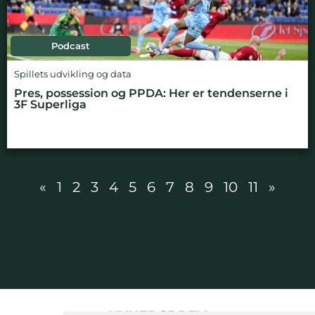
Podcast
Spillets udvikling og data
Pres, possession og PPDA: Her er tendenserne i
3F Superliga
«
1
2
3
4
5
6
7
8
9
10
11
»