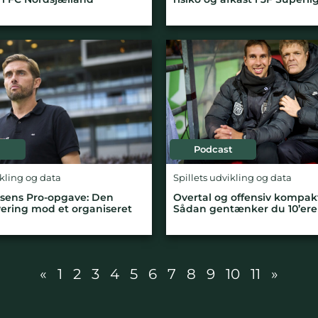
Podcast
ikling og data
Spillets udvikling og data
sens Pro-opgave: Den
Overtal og offensiv kompak
evering mod et organiseret
Sådan gentænker du 10’eren
«
1
2
3
4
5
6
7
8
9
10
11
»