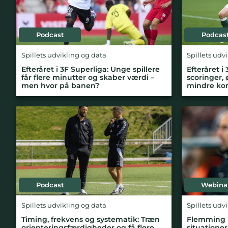
Podcast
Podcas
Spillets udvikling og data
Spillets udv
Efteråret i 3F Superliga: Unge spillere
Efteråret i
får flere minutter og skaber værdi –
scoringer, 
men hvor på banen?
mindre kon
Podcast
Webina
Spillets udvikling og data
Spillets udv
Timing, frekvens og systematik: Træn
Flemming 
orienteringsfærdigheder og få flere
situationer