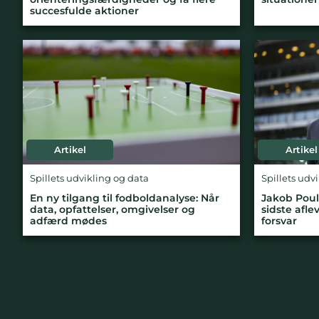
succesfulde aktioner
Artikel
Artikel
Spillets udvikling og data
Spillets udv
En ny tilgang til fodboldanalyse: Når
Jakob Poul
data, opfattelser, omgivelser og
sidste afl
adfærd mødes
forsvar