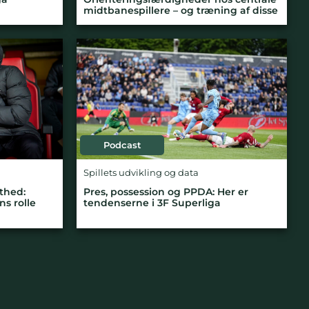
midtbanespillere – og træning af disse
Podcast
Spillets udvikling og data
thed:
Pres, possession og PPDA: Her er
s rolle
tendenserne i 3F Superliga