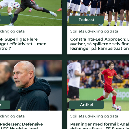
t
Podcast
ikling og data
Spillets udvikling og data
 3F Superliga: Flere
Constraints-Led Approach: 
øget effektivitet – men
øvelser, så spillerne selv fin
trol?
løsninger på kampsituation
r
Artikel
ikling og data
Spillets udvikling og data
Pedersen: Defensive
Pasninger med formål: Anal
 i FC Nordsjælland
risiko og afkast i 3F Superli