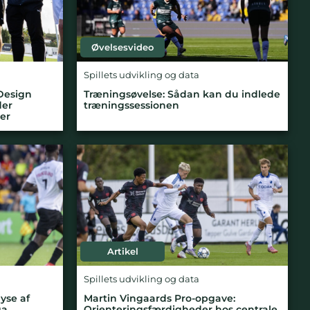
Øvelsesvideo
Spillets udvikling og data
Design
Træningsøvelse: Sådan kan du indlede
der
træningssessionen
er
Artikel
Spillets udvikling og data
yse af
Martin Vingaards Pro-opgave:
ga
Orienteringsfærdigheder hos centrale