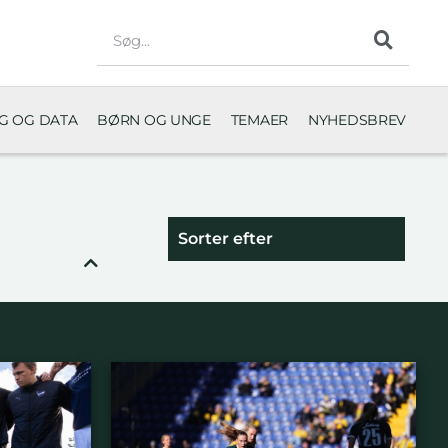
NG OG DATA
BØRN OG UNGE
TEMAER
NYHEDSBREV
Sorter efter