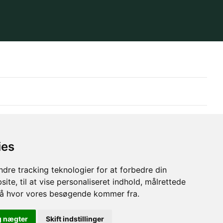
ies
dre tracking teknologier for at forbedre din
ite, til at vise personaliseret indhold, målrettede
stå hvor vores besøgende kommer fra.
g nægter
Skift indstillinger