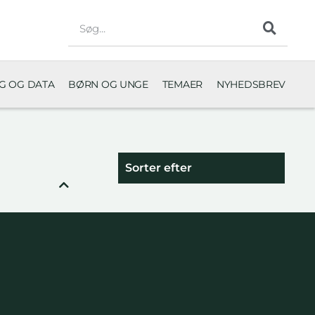
NG OG DATA
BØRN OG UNGE
TEMAER
NYHEDSBREV
Sorter efter