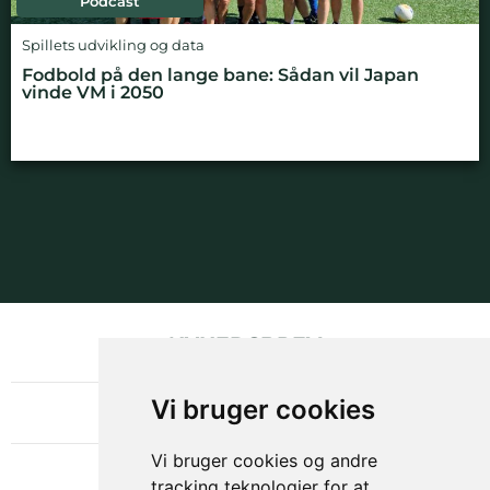
Podcast
Spillets udvikling og data
Fodbold på den lange bane: Sådan vil Japan
vinde VM i 2050
NYHEDSBREV
OM GAMECHANGER
Vi bruger cookies
Vi bruger cookies og andre
tracking teknologier for at