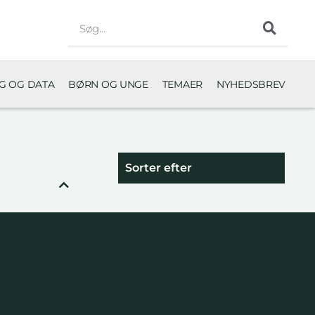
NG OG DATA
BØRN OG UNGE
TEMAER
NYHEDSBREV
Sorter efter