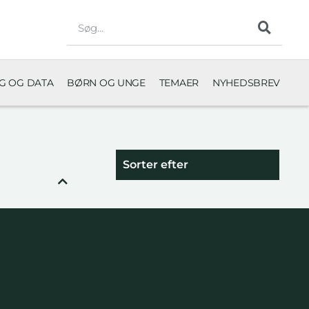
NG OG DATA
BØRN OG UNGE
TEMAER
NYHEDSBREV
Sorter efter