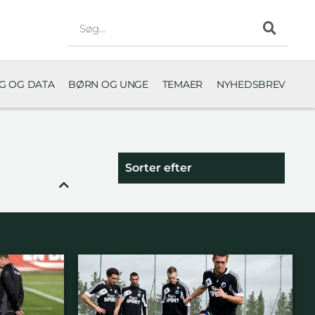
NG OG DATA
BØRN OG UNGE
TEMAER
NYHEDSBREV
Sorter efter