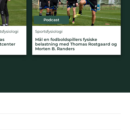
Podcast
tsfysiologi
Sportsfysiologi
as
Mål en fodboldspillers fysiske
stcenter
belastning med Thomas Rostgaard og
Morten B. Randers