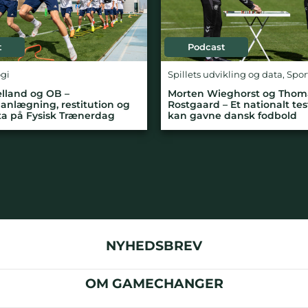
t
Podcast
ogi
Spillets udvikling og data
,
Spor
lland og OB –
Morten Wieghorst og Thom
anlægning, restitution og
Rostgaard – Et nationalt te
ta på Fysisk Trænerdag
kan gavne dansk fodbold
NYHEDSBREV
OM GAMECHANGER