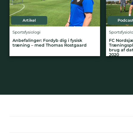
Artikel
Podcas
Sportsfysiologi
Sportsfysiol
Anbefalinger: Fordyb dig i fysisk
FC Nordsjæ
træning – med Thomas Rostgaard
Træningspl
brug af da
2020