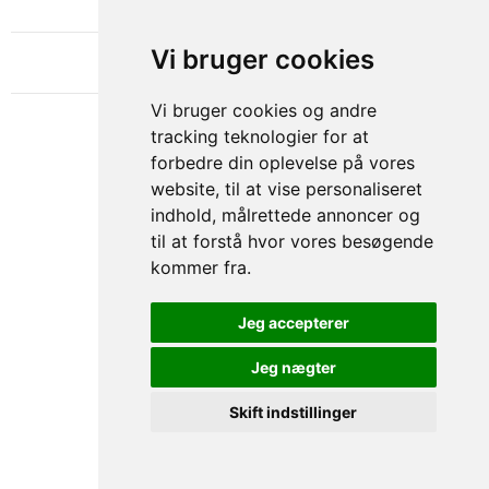
OM GAMECHANGER
Vi bruger cookies
Vi bruger cookies og andre
tracking teknologier for at
forbedre din oplevelse på vores
website, til at vise personaliseret
indhold, målrettede annoncer og
til at forstå hvor vores besøgende
kommer fra.
Privacy & Cookies Policy
Jeg accepterer
Jeg nægter
Skift indstillinger