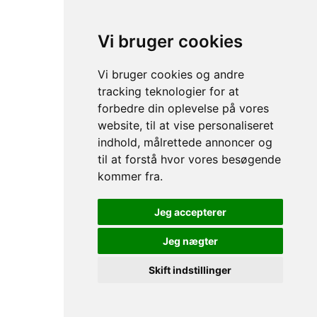
NYHEDSBREV
OM GAMECHANGER
Vi bruger cookies
Vi bruger cookies og andre
tracking teknologier for at
forbedre din oplevelse på vores
website, til at vise personaliseret
indhold, målrettede annoncer og
til at forstå hvor vores besøgende
kommer fra.
Privacy & Cookies Policy
Jeg accepterer
Jeg nægter
Skift indstillinger