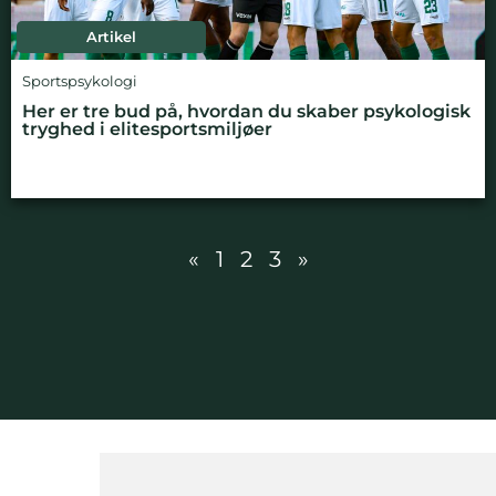
Artikel
Sportspsykologi
Her er tre bud på, hvordan du skaber psykologisk
tryghed i elitesportsmiljøer
«
1
2
3
»
NYHEDSBREV