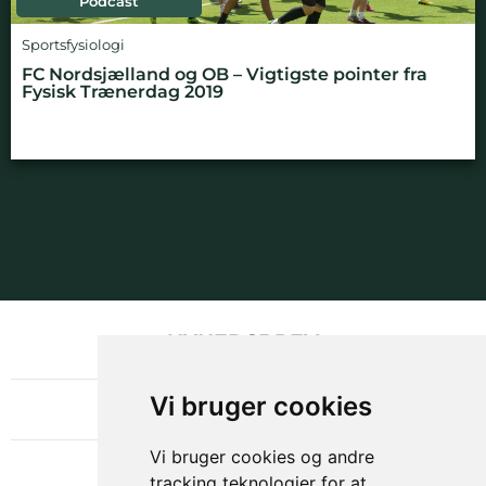
Podcast
Sportsfysiologi
FC Nordsjælland og OB – Vigtigste pointer fra
Fysisk Trænerdag 2019
NYHEDSBREV
OM GAMECHANGER
Vi bruger cookies
Vi bruger cookies og andre
tracking teknologier for at