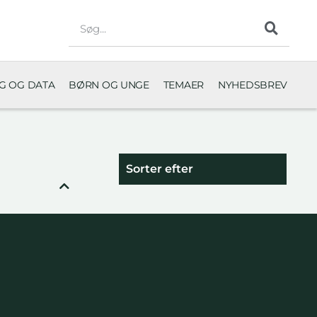
NG OG DATA
BØRN OG UNGE
TEMAER
NYHEDSBREV
Sorter efter