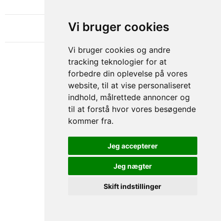
OM GAMECHANGER
Vi bruger cookies
Vi bruger cookies og andre
tracking teknologier for at
forbedre din oplevelse på vores
website, til at vise personaliseret
indhold, målrettede annoncer og
til at forstå hvor vores besøgende
kommer fra.
Privacy & Cookies Policy
Jeg accepterer
Jeg nægter
Skift indstillinger